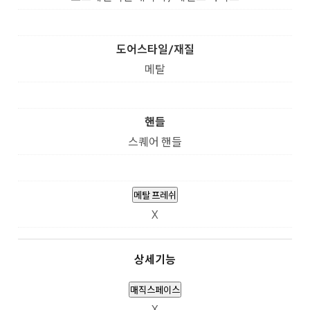
도어스타일/재질
메탈
핸들
스퀘어 핸들
메탈 프레쉬
X
상세기능
매직스페이스
X