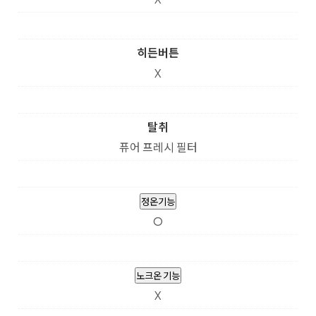
히든버튼
X
탈취
퓨어 프레시 필터
정온기능
O
노크온 기능
X