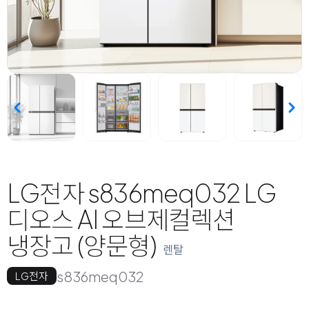
LG전자 s836meq032 LG
디오스 AI 오브제컬렉션
냉장고 (양문형)
렌탈
s836meq032
LG전자