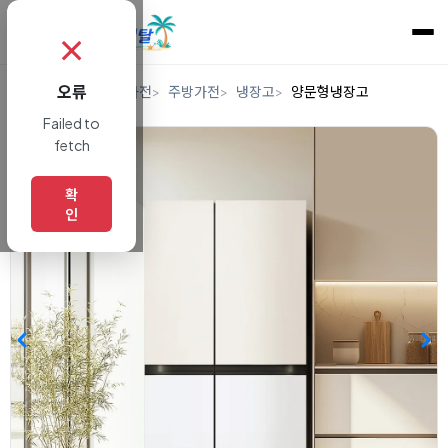
✗
오류
홈
렌탈
디지털/가전
주방가전
냉장고
양문형냉장고
Failed to
fetch
확
인