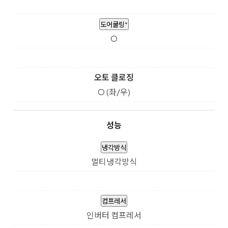
도어쿨링⁺
O
오토 클로징
O (좌/우)
성능
냉각방식
멀티냉각방식
컴프레서
인버터 컴프레서