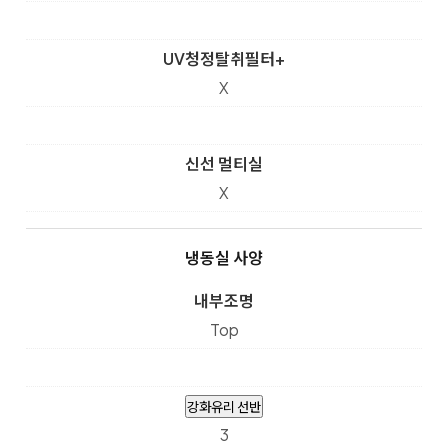
UV청정탈취필터+
X
신선 멀티실
X
냉동실 사양
내부조명
Top
강화유리 선반
3