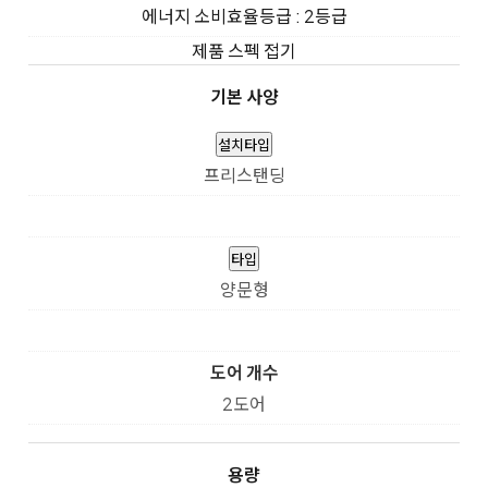
에너지 소비효율등급 : 2등급
제품 스펙 접기
기본 사양
설치타입
프리스탠딩
타입
양문형
도어 개수
2도어
용량