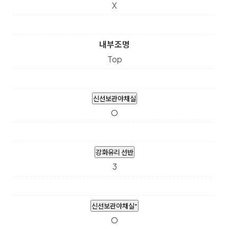
X
내부조명
Top
신선보관야채실
O
강화유리 선반
3
신선보관야채실⁺
O