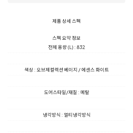
제품 상세 스펙
스펙 요약 정보
전체 용량 (L) : 832
색상 : 오브제컬렉션 베이지 / 에센스 화이트
도어스타일/재질 : 메탈
냉각방식 : 멀티냉각방식