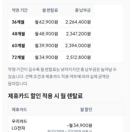
약정 기간
월 렌탈료
총 납부금
36개월
월 62,900원
2,264,400원
48개월
월 48,900원
2,347,200원
60개월
월 39,900원
2,394,000원
72개월
월 34,900원
2,512,800원
약정 기간이 길수록 월 렌탈료는 낮아지지만 총 납부금은 늘어날 수
있습니다. 선택 조건과 제휴카드 적용 여부에 따라 실제 금액은
달라집니다.
제휴카드 할인 적용 시 월 렌탈료
제휴카드
월 할인
월
우리카드
-월 34,900원
LG전자
월 100만원 ~ 200만원 사용 시