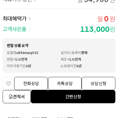
0
월
원
최대혜택가
113,000
원
고객사은품
렌탈 상품 요약
모델명
s836meq032
설치비/등록비
면제
렌탈사
LG전자
제조사
LG전자
의무사용기간
6년
소유권이전
6년
전화상담
카톡상담
상담신청
견적서
간편신청
상세 정보