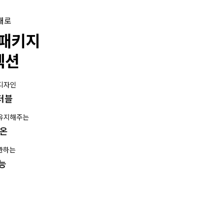
대로
 패키지
렉션
 디자인
버터블
 유지해주는
정온
관하는
능