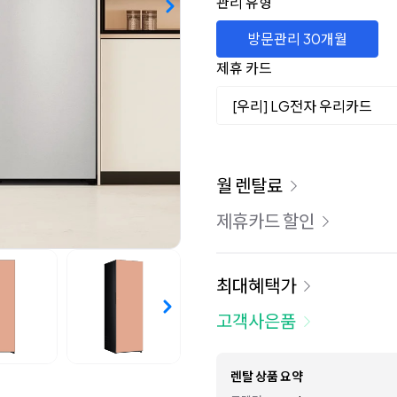
관리 유형
방문관리 30개월
제휴 카드
[우리] LG전자 우리카드
이용 요금
월 렌탈료
제휴카드 할인
최대혜택가
고객사은품
렌탈 상품 요약