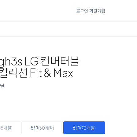
로그인
회원가입
gh3s LG 컨버터블
션 Fit & Max
탈
5년
6년
48개월)
(60개월)
(72개월)