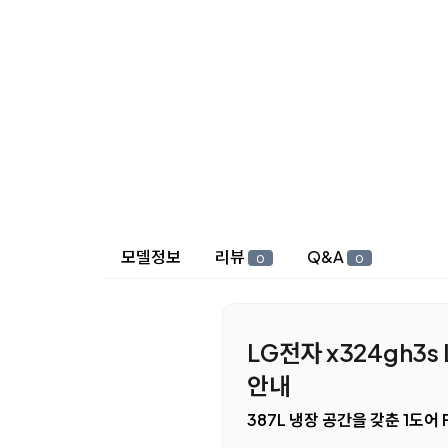
상세 정보
모델정보
리뷰
Q&A
0
0
LG전자 x324gh3s
안내
387L 냉장 공간을 갖춘 1도어 