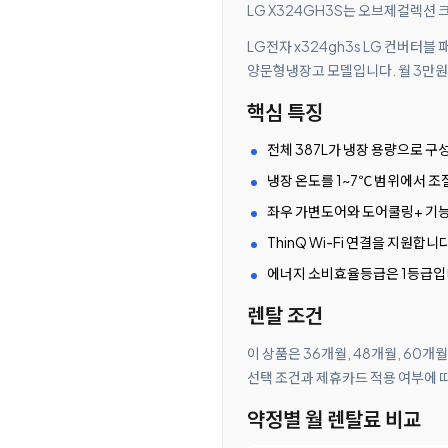
LG X324GH3S는 오브제컬렉션 크
LG전자 x324gh3s LG 컨버터블
양문형냉장고 모델입니다. 월 3만원대
핵심 특징
전체 387L가 냉장 용량으로 구
냉장 온도를 1~7℃ 범위에서 조
좌우 가변도어와 도어쿨링+ 기
ThinQ Wi-Fi 연결을 지원합니다
에너지 소비효율등급은 1등급입
렌탈 조건
이 상품은 36개월, 48개월, 60개
선택 조건과 제휴카드 적용 여부에 
약정별 월 렌탈료 비교