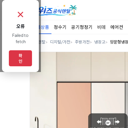
✗
오류
전체상품
정수기
공기청정기
비데
에어컨
Failed to
fetch
홈
렌탈
디지털/가전
주방가전
냉장고
양문형냉
확
인