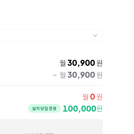
30,900
월
원
30,900
월
원
0
월
원
100,000
원
설치 당일 증정