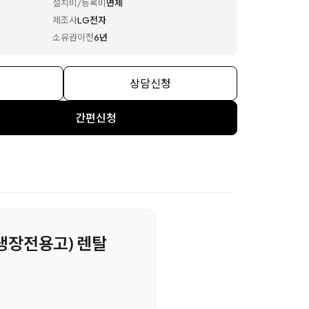
설치비/등록비
면제
제조사
LG전자
소유권이전
6년
상담신청
간편신청
 (냉장전용고) 렌탈