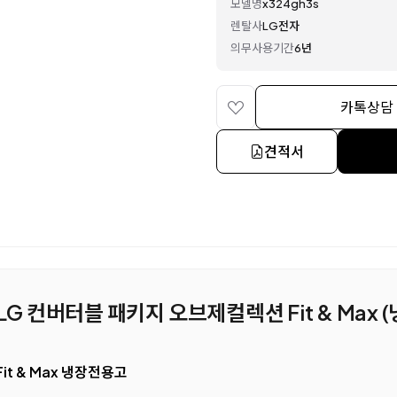
모델명
x324gh3s
렌탈사
LG전자
의무사용기간
6년
카톡상담
견적서
 LG 컨버터블 패키지 오브제컬렉션 Fit & Max
Fit & Max 냉장전용고