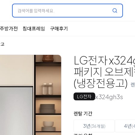
주방가전
침대프레임
구매후기
장고
LG전자 x324
패키지 오브제컬렉
(냉장전용고)
렌
x324gh3s
LG전자
옵션 선택
렌탈 선택
렌탈 기간
3년
4년
(36개월)
(