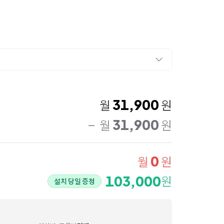
31,900
월
원
31,900
월
원
0
월
원
103,000
원
설치 당일 증정