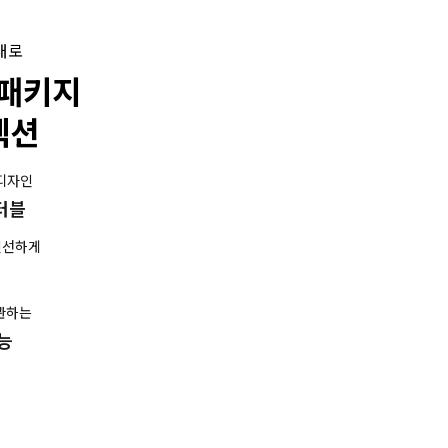
대로
 패키지
렉션
 디자인
버터블
신선하게
관하는
능