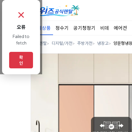
✗
오류
전체상품
정수기
공기청정기
비데
에어컨
Failed to
fetch
홈
렌탈
디지털/가전
주방가전
냉장고
양문형냉
확
인