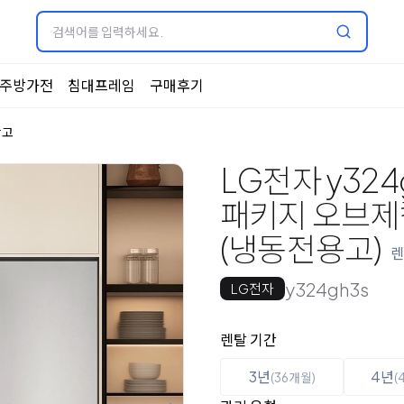
주방가전
침대프레임
구매후기
장고
LG전자 y324
패키지 오브제컬렉
(냉동전용고)
렌
y324gh3s
LG전자
옵션 선택
렌탈 선택
렌탈 기간
3년
4년
(36개월)
(