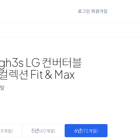
로그인
회원가입
gh3s LG 컨버터블
션 Fit & Max
탈
5년
6년
48개월)
(60개월)
(72개월)