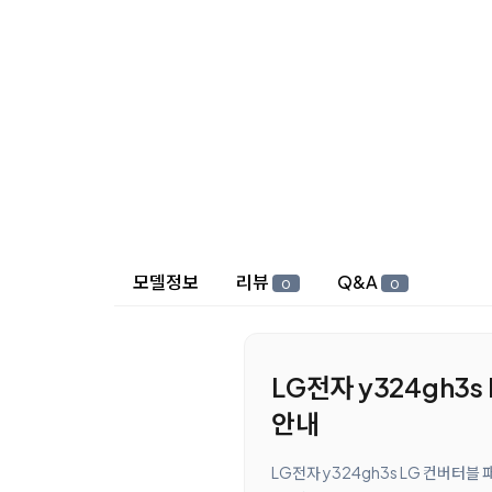
상세 정보
모델정보
리뷰
Q&A
0
0
LG전자 y324gh3s
안내
LG전자 y324gh3s LG 컨버터블