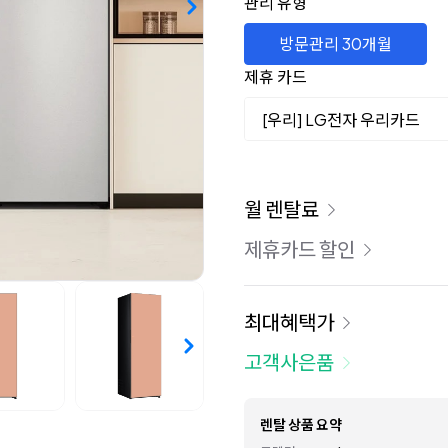
관리 유형
방문관리 30개월
제휴 카드
[우리] LG전자 우리카드
이용 요금
월 렌탈료
제휴카드 할인
최대혜택가
고객사은품
렌탈 상품 요약