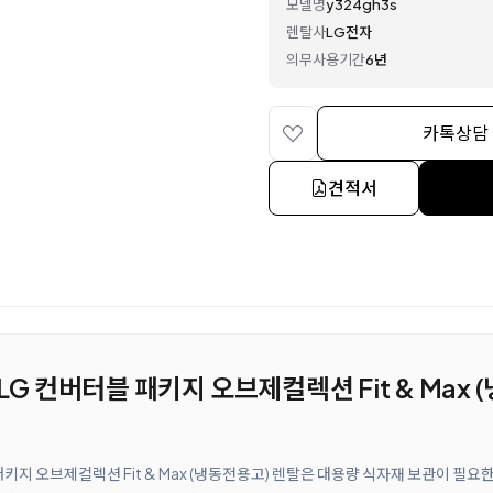
모델명
y324gh3s
렌탈사
LG전자
의무사용기간
6년
카톡상담
견적서
 LG 컨버터블 패키지 오브제컬렉션 Fit & Max
 패키지 오브제컬렉션 Fit & Max (냉동전용고) 렌탈은 대용량 식자재 보관이 필