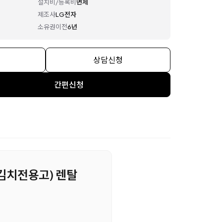
설치비/등록비
면제
제조사
LG전자
소유권이전
6년
상담신청
간편신청
 (김치전용고) 렌탈