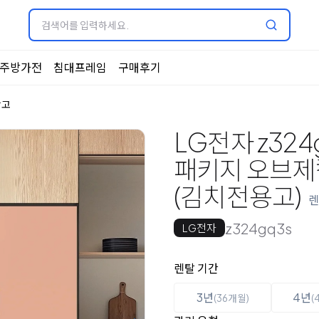
주방가전
침대프레임
구매후기
장고
LG전자 z324
패키지 오브제컬렉
(김치전용고)
렌
z324gq3s
LG전자
옵션 선택
렌탈 선택
렌탈 기간
3년
4년
(36개월)
(