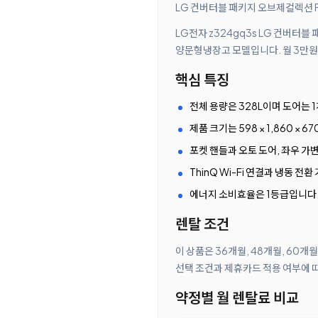
LG 컨버터블 패키지 오브제컬렉션 F
LG전자 z324gq3s LG 컨버터블
양문형냉장고 모델입니다. 월 3만원대
핵심 특징
전체 용량은 328L이며 도어는 
제품 크기는 598 × 1,860 ×
포켓 핸들과 오토 도어, 좌우 
ThinQ Wi-Fi 연결과 냉동 전
에너지 소비효율은 1등급입니다
렌탈 조건
이 상품은 36개월, 48개월, 60개
선택 조건과 제휴카드 적용 여부에 
약정별 월 렌탈료 비교