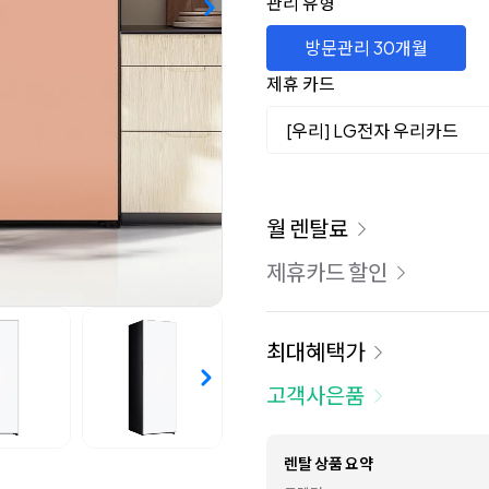
관리 유형
방문관리 30개월
제휴 카드
[우리] LG전자 우리카드
이용 요금
월 렌탈료
제휴카드 할인
최대혜택가
고객사은품
렌탈 상품 요약