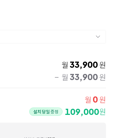
33,900
월
원
33,900
월
원
0
월
원
109,000
원
설치 당일 증정