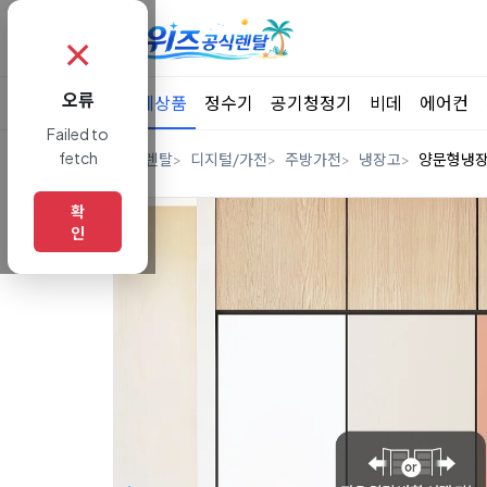
✗
오류
전체상품
정수기
공기청정기
비데
에어컨
Failed to
fetch
홈
렌탈
디지털/가전
주방가전
냉장고
양문형냉
확
인