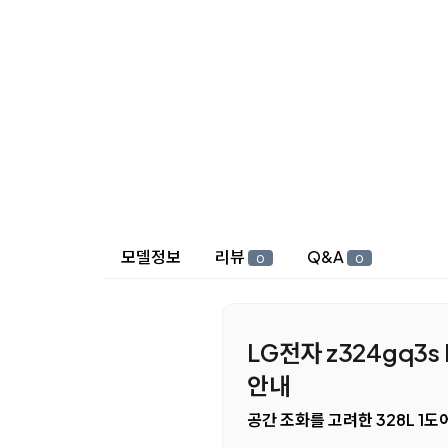
상세 정보
모델정보
리뷰
Q&A
0
0
LG전자 z324gq3s
안내
공간 조화를 고려한 328L 1