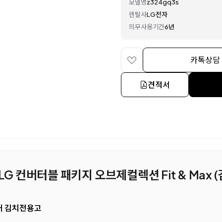
모델명
z324gq3s
렌탈사
LG전자
의무사용기간
6년
카톡상담
견적서
 LG 컨버터블 패키지 오브제컬렉션 Fit & Max
도어 김치전용고