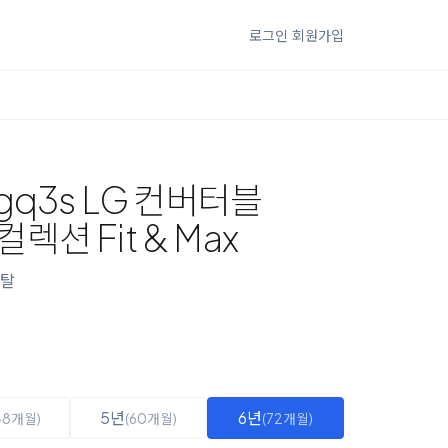
로그인
회원가입
gq3s LG 컨버터블
션 Fit & Max
탈
5년
6년
48개월)
(60개월)
(72개월)