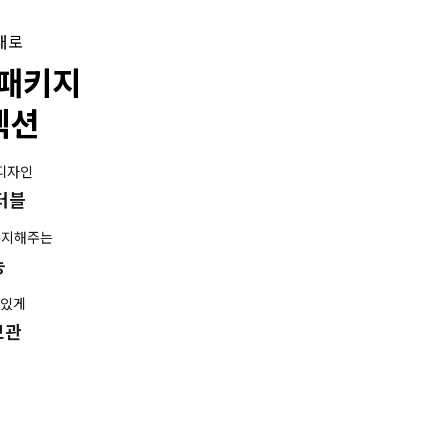
대로
 패키지
렉션
 디자인
버터블
유지해주는
능
맛있게
보관