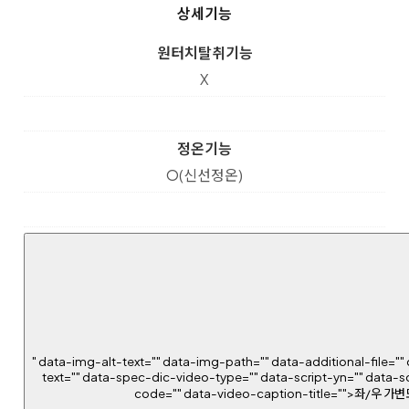
상세기능
원터치탈취기능
X
정온기능
O(신선정온)
" data-img-alt-text="" data-img-path="" data-additional-file="" 
text="" data-spec-dic-video-type="" data-script-yn="" data-s
code="" data-video-caption-title="">좌/우 가