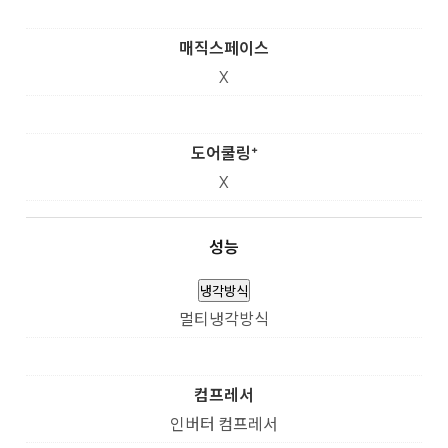
매직스페이스
X
도어쿨링⁺
X
성능
냉각방식
멀티냉각방식
컴프레서
인버터 컴프레서