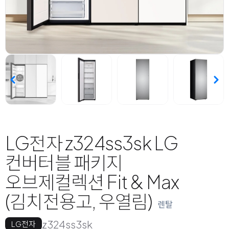
LG전자 z324ss3sk LG
컨버터블 패키지
오브제컬렉션 Fit & Max
(김치전용고, 우열림)
렌탈
z324ss3sk
LG전자