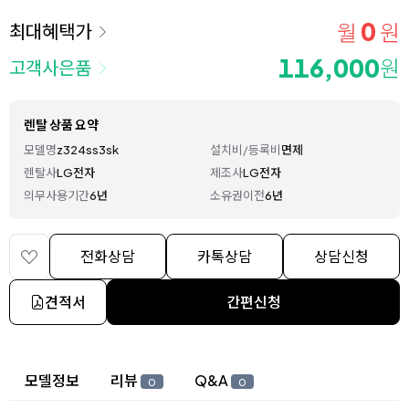
0
월
원
최대혜택가
116,000
원
고객사은품
렌탈 상품 요약
모델명
z324ss3sk
설치비/등록비
면제
렌탈사
LG전자
제조사
LG전자
의무사용기간
6년
소유권이전
6년
전화상담
카톡상담
상담신청
견적서
간편신청
상세 정보
모델정보
리뷰
Q&A
0
0