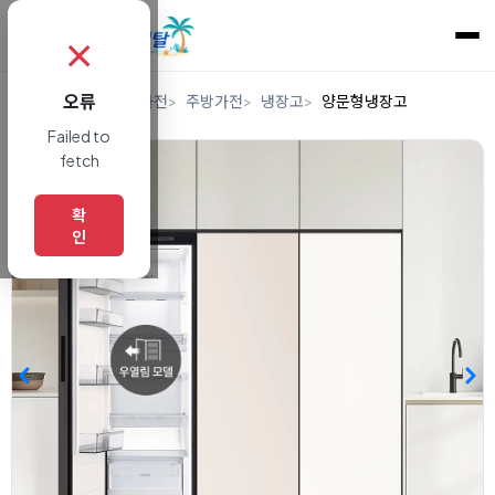
✗
오류
홈
렌탈
디지털/가전
주방가전
냉장고
양문형냉장고
Failed to
fetch
확
인