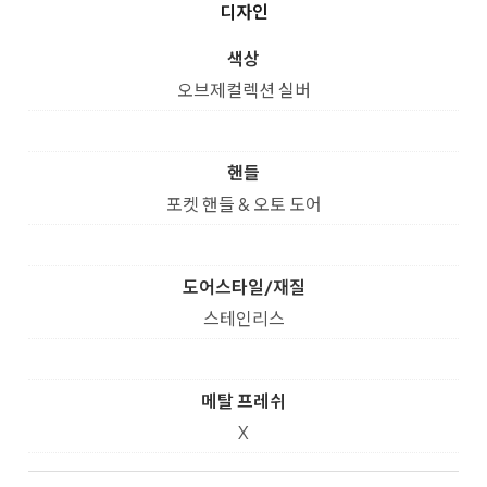
디자인
색상
오브제컬렉션 실버
핸들
포켓 핸들 & 오토 도어
도어스타일/재질
스테인리스
메탈 프레쉬
X