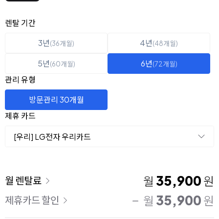
옵션 선택
렌탈 선택
렌탈 기간
3년
4년
(36개월)
(48개월)
5년
6년
(60개월)
(72개월)
관리 유형
방문관리 30개월
제휴 카드
[우리] LG전자 우리카드
이용 요금
35,900
월
원
월 렌탈료
35,900
월
원
제휴카드 할인