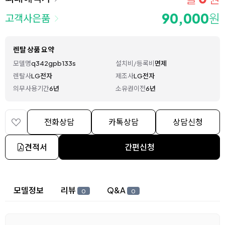
90,000
원
고객사은품
렌탈 상품 요약
모델명
q342gpb133s
설치비/등록비
면제
렌탈사
LG전자
제조사
LG전자
의무사용기간
6년
소유권이전
6년
전화상담
카톡상담
상담신청
견적서
간편신청
상세 정보
모델정보
리뷰
Q&A
0
0