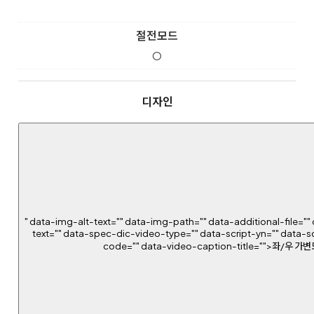
절전모드
O
디자인
" data-img-alt-text="" data-img-path="" data-additional-file="" 
text="" data-spec-dic-video-type="" data-script-yn="" data-s
code="" data-video-caption-title="">좌/우 가