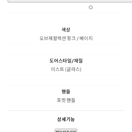
O
색상
오브제컬렉션 핑크 / 베이지
도어스타일/재질
미스트 (글라스)
핸들
포켓 핸들
상세기능