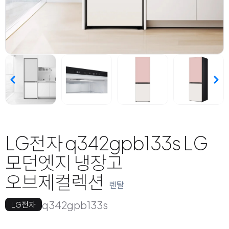
LG전자 q342gpb133s LG
모던엣지 냉장고
오브제컬렉션
렌탈
q342gpb133s
LG전자