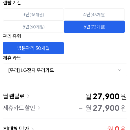
옵션 선택
렌탈 선택
렌탈 기간
3년
4년
(36개월)
(48개월)
5년
6년
(60개월)
(72개월)
관리 유형
방문관리 30개월
제휴 카드
[우리] LG전자 우리카드
이용 요금
27,900
월
원
월 렌탈료
27,900
월
원
제휴카드 할인
0
월
원
최대혜택가