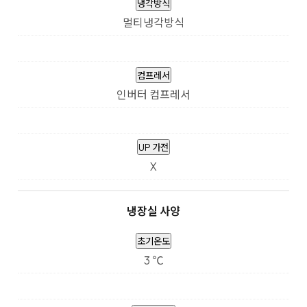
냉각방식
멀티냉각방식
컴프레서
인버터 컴프레서
UP 가전
X
냉장실 사양
초기온도
3 ℃