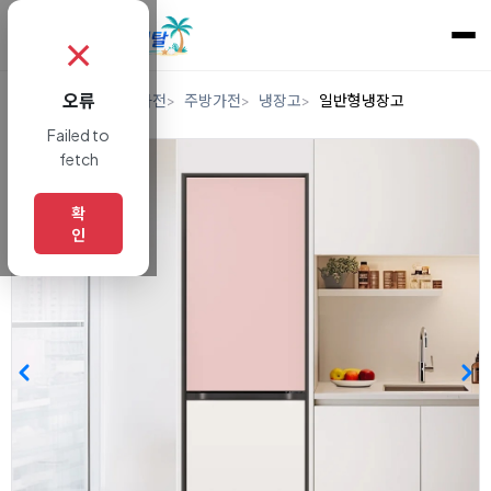
✗
오류
홈
렌탈
디지털/가전
주방가전
냉장고
일반형냉장고
Failed to
fetch
확
인