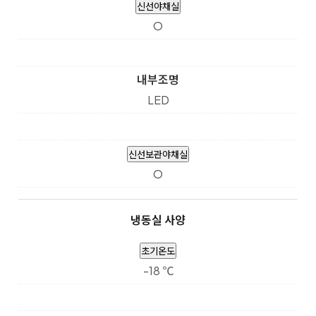
신선야채실
O
내부조명
LED
신선보관야채실
O
냉동실 사양
초기온도
-18 ℃