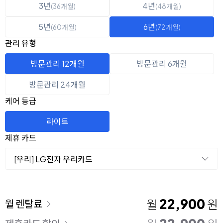
3년
4년
(36개월)
(48개월)
5년
6년
(60개월)
(72개월)
관리 유형
방문관리 12개월
방문관리 6개월
방문관리 24개월
케어 등급
라이트
제휴 카드
[우리] LG전자 우리카드
이용 요금
22,900
월
원
월 렌탈료