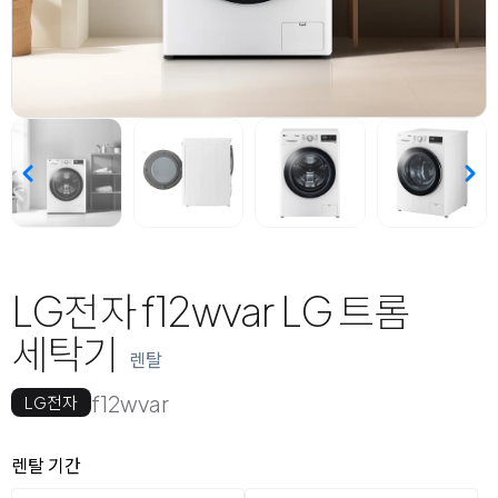
LG전자 f12wvar LG 트롬
세탁기
렌탈
f12wvar
LG전자
옵션 선택
렌탈 선택
렌탈 기간