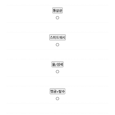
통살균
O
스피드워시
O
울/섬세
O
헹굼+탈수
O