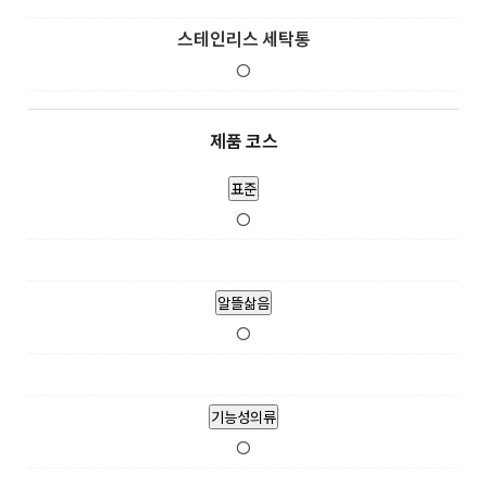
스테인리스 세탁통
O
제품 코스
표준
O
알뜰삶음
O
기능성의류
O