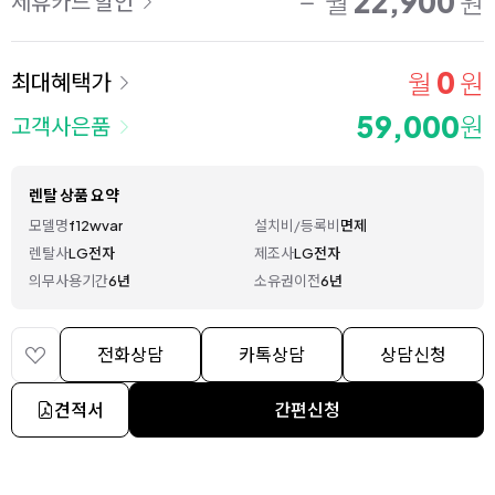
22,900
월
원
제휴카드 할인
0
월
원
최대혜택가
59,000
원
고객사은품
렌탈 상품 요약
모델명
f12wvar
설치비/등록비
면제
렌탈사
LG전자
제조사
LG전자
의무사용기간
6년
소유권이전
6년
전화상담
카톡상담
상담신청
견적서
간편신청