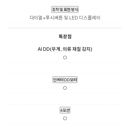
조작 및 표현 방식
다이얼+푸시버튼 및 LED 디스플레이
특장점
AI DD(무게, 의류 재질 감지)
O
인버터 DD모터
O
6모션
O