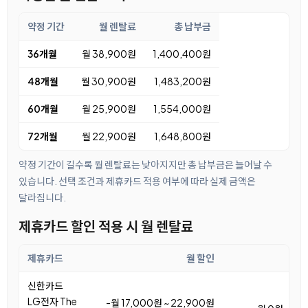
약정 기간
월 렌탈료
총 납부금
36개월
월 38,900원
1,400,400원
48개월
월 30,900원
1,483,200원
60개월
월 25,900원
1,554,000원
72개월
월 22,900원
1,648,800원
약정 기간이 길수록 월 렌탈료는 낮아지지만 총 납부금은 늘어날 수
있습니다. 선택 조건과 제휴카드 적용 여부에 따라 실제 금액은
달라집니다.
제휴카드 할인 적용 시 월 렌탈료
제휴카드
월 할인
월 
신한카드
LG전자 The
-월 17,000원 ~ 22,900원