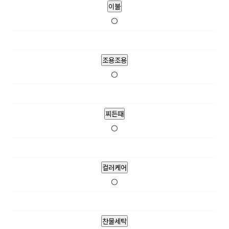
이불
O
조용조용
O
찌든때
O
컬러케어
O
찬물세탁