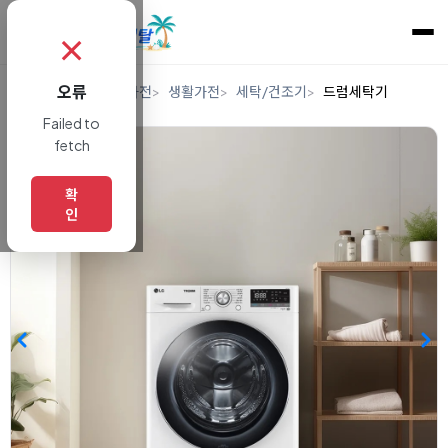
✗
오류
홈
렌탈
디지털/가전
생활가전
세탁/건조기
드럼세탁기
Failed to
fetch
확
인