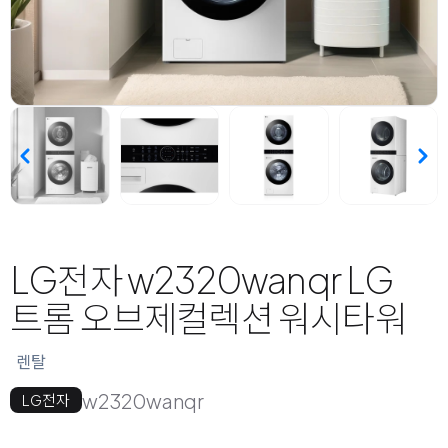
LG전자 w2320wanqr LG
트롬 오브제컬렉션 워시타워
렌탈
w2320wanqr
LG전자