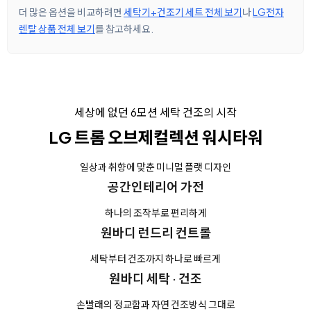
더 많은 옵션을 비교하려면
세탁기+건조기 세트 전체 보기
나
LG전자
렌탈 상품 전체 보기
를 참고하세요.
세상에 없던 6모션 세탁 건조의 시작
LG 트롬 오브제컬렉션 워시타워
일상과 취향에 맞춘 미니멀 플랫 디자인
공간인테리어 가전
하나의 조작부로 편리하게
원바디 런드리 컨트롤
세탁부터 건조까지 하나로 빠르게
원바디 세탁 · 건조
손빨래의 정교함과 자연 건조방식 그대로