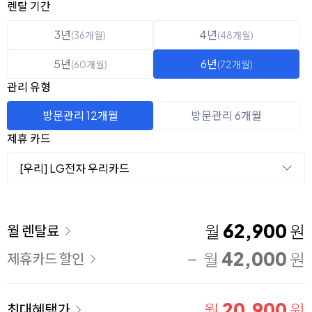
옵션 선택
렌탈 선택
렌탈 기간
3년
4년
(36개월)
(48개월)
5년
6년
(60개월)
(72개월)
관리 유형
방문관리 12개월
방문관리 6개월
제휴 카드
[우리] LG전자 우리카드
이용 요금
62,900
월
원
월 렌탈료
42,000
월
원
제휴카드 할인
20,900
월
원
최대혜택가