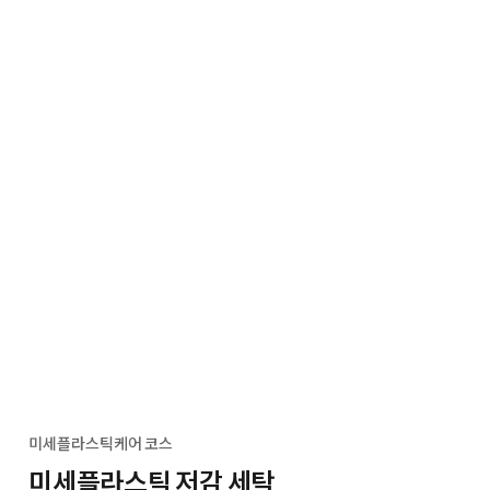
미세플라스틱케어 코스
미세플라스틱 저감 세탁