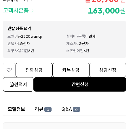
163,000
원
고객사은품
렌탈 상품 요약
모델명
w2320wanqr
설치비/등록비
면제
렌탈사
LG전자
제조사
LG전자
의무사용기간
6년
소유권이전
6년
전화상담
카톡상담
상담신청
견적서
간편신청
상세 정보
모델정보
리뷰
Q&A
0
0