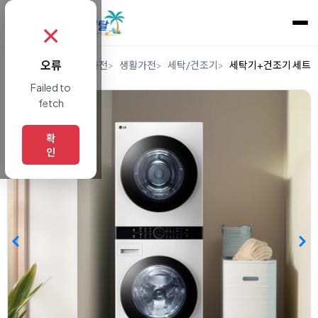
✗
오류
홈
렌탈
디지털/가전
생활가전
세탁/건조기
세탁기+건조기 세트
Failed to
fetch
확
인