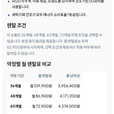
AI DD가 무게, 의류 재질, 오염도를 감지하며 건조기는 DD모터를
사용합니다.
세탁기와 건조기 모두 에너지 소비효율 1등급입니다.
렌탈 조건
이 상품은 36개월, 48개월, 60개월, 72개월 약정 조건을 선택할 수
있습니다. 방문관리 옵션을 제공합니다. 월 렌탈료는 최저
62,900원부터 시작하며, 선택 조건과 제휴카드 적용 여부에 따라
달라질 수 있습니다.
약정별 월 렌탈료 비교
약정 기간
월 렌탈료
총 납부금
36개월
월 109,900원
3,956,400원
48개월
월 86,900원
4,171,200원
60개월
월 72,900원
4,374,000원