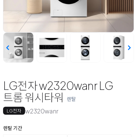
LG전자 w2320wanr LG
트롬 워시타워
렌탈
w2320wanr
LG전자
옵션 선택
렌탈 선택
렌탈 기간