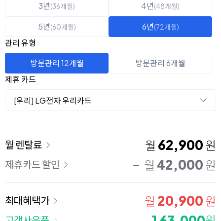
3년
4년
(36개월)
(48개월)
5년
6년
(60개월)
(72개월)
관리 유형
방문관리 12개월
방문관리 6개월
제휴 카드
[우리] LG전자 우리카드
이용 요금
62,900
월
원
월 렌탈료
42,000
월
원
제휴카드 할인
20,900
월
원
최대혜택가
163,000
원
고객사은품