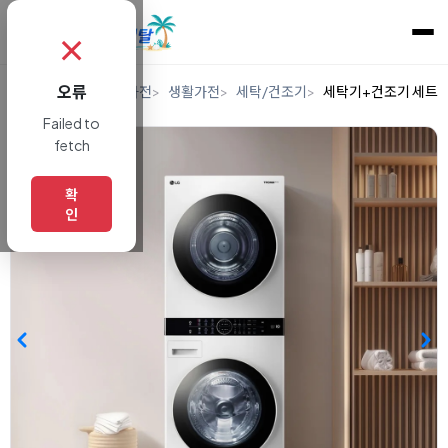
✗
오류
홈
렌탈
디지털/가전
생활가전
세탁/건조기
세탁기+건조기 세트
Failed to
fetch
확
인