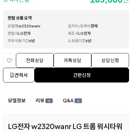
렌탈 상품 요약
모델명
w2320wanr
설치비/등록비
면제
렌탈사
LG전자
제조사
LG전자
의무사용기간
6년
소유권이전
6년
전화상담
카톡상담
상담신청
견적서
간편신청
상세 정보
모델정보
리뷰
Q&A
0
0
LG전자 w2320wanr LG 트롬 워시타워