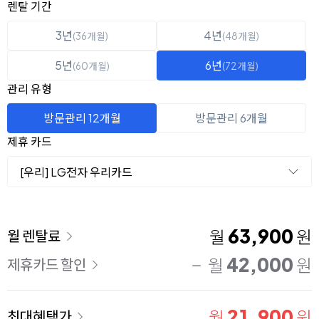
옵션 선택
렌탈 선택
렌탈 기간
3년
4년
(36개월)
(48개월)
5년
6년
(60개월)
(72개월)
관리 유형
방문관리 12개월
방문관리 6개월
제휴 카드
[우리] LG전자 우리카드
이용 요금
63,900
월
원
월 렌탈료
42,000
월
원
제휴카드 할인
21,900
월
원
최대혜택가