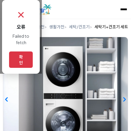
✗
오류
홈
렌탈
디지털/가전
생활가전
세탁/건조기
세탁기+건조기 세트
Failed to
fetch
확
인