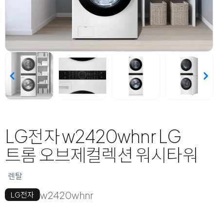
LG전자 w2420whnr LG
트롬 오브제컬렉션 워시타워
렌탈
w2420whnr
LG전자