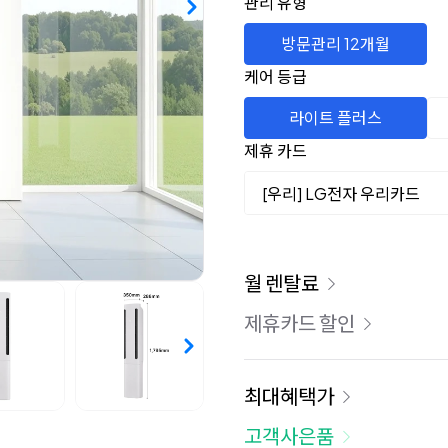
관리 유형
방문관리 12개월
케어 등급
라이트 플러스
제휴 카드
[우리] LG전자 우리카드
이용 요금
월 렌탈료
제휴카드 할인
최대혜택가
고객사은품