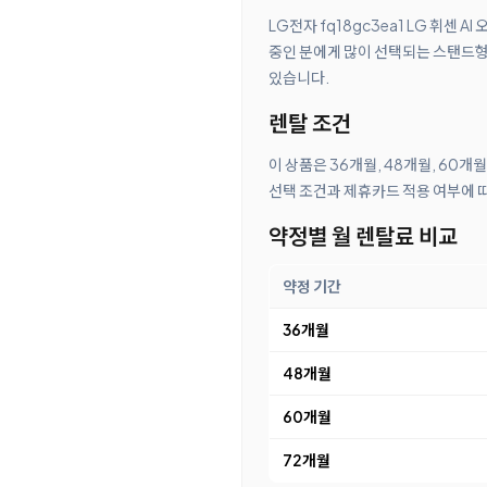
LG전자 fq18gc3ea1 LG 휘센
중인 분에게 많이 선택되는 스탠드형
있습니다.
렌탈 조건
이 상품은 36개월, 48개월, 60개
선택 조건과 제휴카드 적용 여부에 
약정별 월 렌탈료 비교
약정 기간
36개월
48개월
60개월
72개월