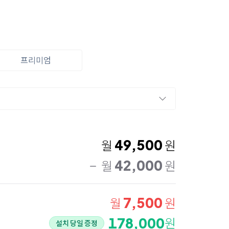
프리미엄
49,500
월
원
42,000
월
원
7,500
월
원
178,000
원
설치 당일 증정