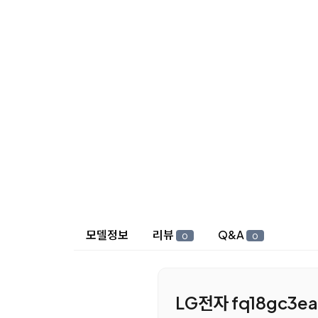
상세 정보
모델정보
리뷰
Q&A
0
0
LG전자 fq18gc3e