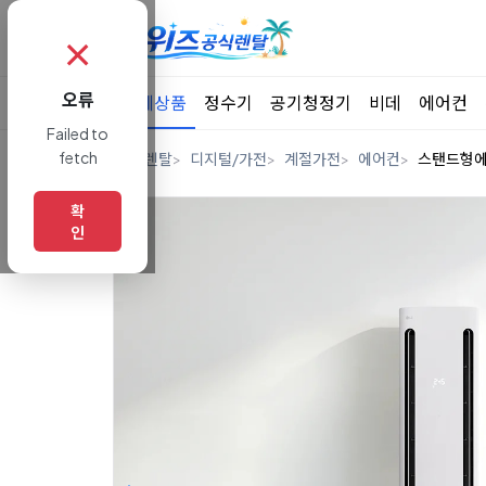
✗
오류
전체상품
정수기
공기청정기
비데
에어컨
Failed to
fetch
홈
렌탈
디지털/가전
계절가전
에어컨
스탠드형
확
인