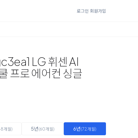
로그인
회원가입
c3ea1 LG 휘센 AI
쿨 프로 에어컨 싱글
5년
6년
48개월)
(60개월)
(72개월)