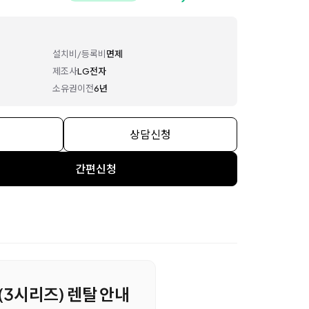
설치비/등록비
면제
제조사
LG전자
소유권이전
6년
상담신청
간편신청
 (3시리즈) 렌탈 안내