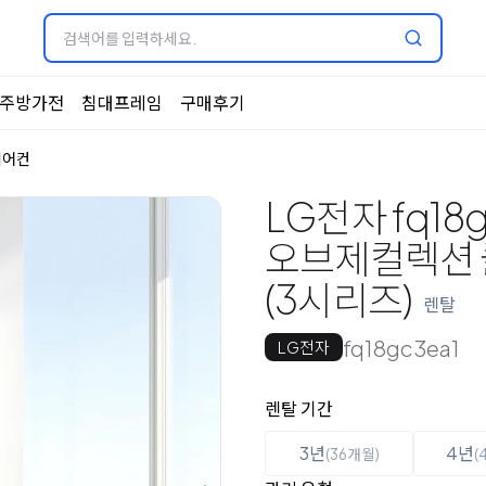
주방가전
침대프레임
구매후기
에어컨
LG전자 fq18g
오브제컬렉션 
(3시리즈)
렌탈
fq18gc3ea1
LG전자
옵션 선택
렌탈 선택
렌탈 기간
3년
4년
(36개월)
(