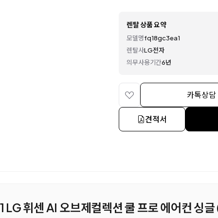
렌탈 상품 요약
모델명
fq18gc3ea1
렌탈사
LG전자
의무사용기간
6년
카톡상담
견적서
a1 LG 휘센 AI 오브제컬렉션 쿨 프로 에어컨 싱글