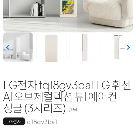
LG전자 fq18gv3ba1 LG 휘센
AI 오브제컬렉션 뷰I 에어컨
싱글 (3시리즈)
렌탈
fq18gv3ba1
LG전자