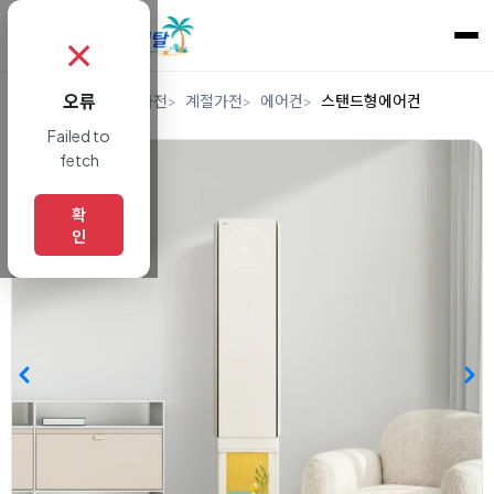
✗
오류
홈
렌탈
디지털/가전
계절가전
에어컨
스탠드형에어컨
Failed to
fetch
확
인