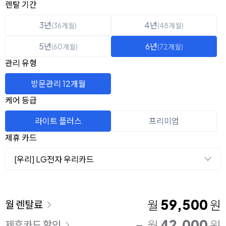
옵션 선택
렌탈 선택
렌탈 기간
3년
4년
(36개월)
(48개월)
5년
6년
(60개월)
(72개월)
관리 유형
방문관리 12개월
케어 등급
라이트 플러스
프리미엄
제휴 카드
[우리] LG전자 우리카드
이용 요금
59,500
월
원
월 렌탈료
42,000
월
원
제휴카드 할인