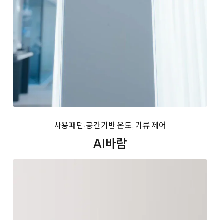
사용패턴·공간기반 온도, 기류 제어
AI바람