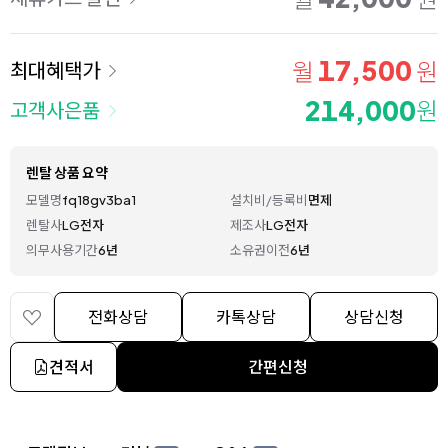
17,500
월
원
최대혜택가
214,000
원
고객사은품
렌탈 상품 요약
모델명
fq18gv3ba1
설치비/등록비
면제
렌탈사
LG전자
제조사
LG전자
의무사용기간
6년
소유권이전
6년
전화상담
카톡상담
상담신청
견적서
간편신청
상세 정보