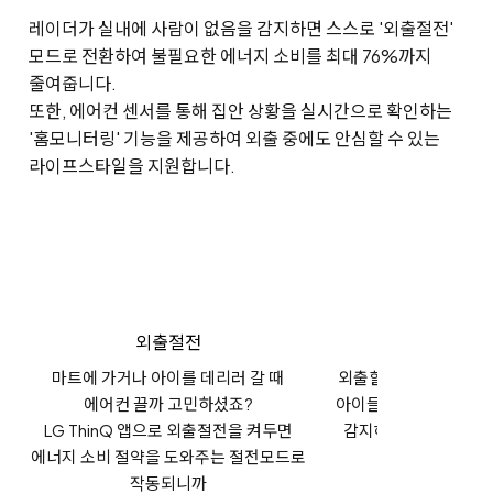
레이더가 실내에 사람이 없음을 감지하면 스스로 '외출절전'
모드로 전환하여 불필요한 에너지 소비를 최대 76%까지
줄여줍니다.
또한, 에어컨 센서를 통해 집안 상황을 실시간으로 확인하는
'홈모니터링' 기능을 제공하여 외출 중에도 안심할 수 있는
라이프스타일을 지원합니다.
외출절전
홈모니터링
마트에 가거나 아이를 데리러 갈 때
외출할 때 홈모니터링
에어컨 끌까 고민하셨죠?
아이들의 귀가 등 집안
LG ThinQ 앱으로 외출절전을 켜두면
감지해
LG ThinQ 
에너지 소비 절약을 도와주는 절전모드로
발송해줍니다
작동되니까