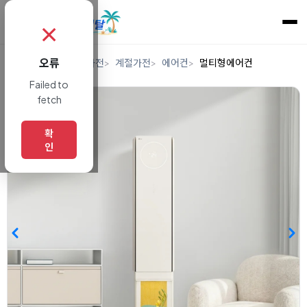
✗
오류
홈
렌탈
디지털/가전
계절가전
에어컨
멀티형에어컨
Failed to
fetch
확
인