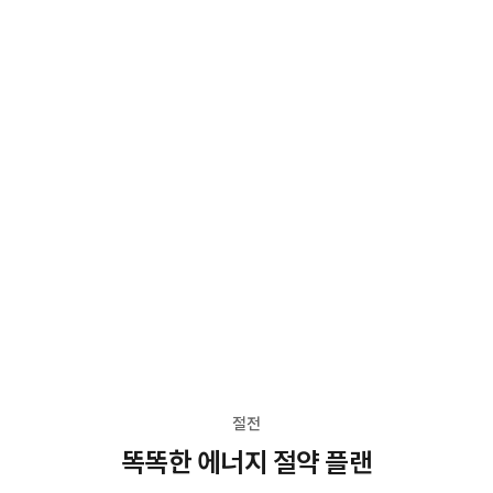
절전
똑똑한 에너지 절약 플랜