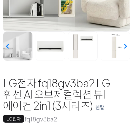
LG전자 fq18gv3ba2 LG
휘센 AI 오브제컬렉션 뷰I
에어컨 2in1 (3시리즈)
렌탈
fq18gv3ba2
LG전자