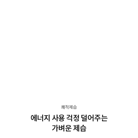
쾌적제습
에너지 사용 걱정 덜어주는
가벼운 제습