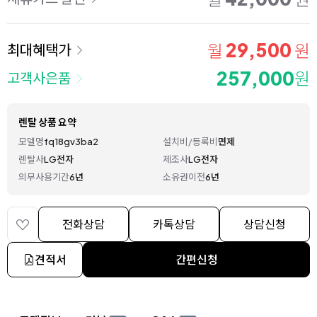
29,500
월
원
최대혜택가
257,000
원
고객사은품
렌탈 상품 요약
모델명
fq18gv3ba2
설치비/등록비
면제
렌탈사
LG전자
제조사
LG전자
의무사용기간
6년
소유권이전
6년
전화상담
카톡상담
상담신청
견적서
간편신청
상세 정보