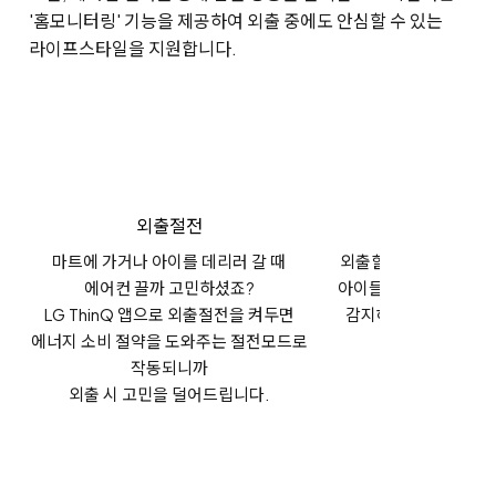
'홈모니터링' 기능을 제공하여 외출 중에도 안심할 수 있는
라이프스타일을 지원합니다.
외출절전
홈모니터링
마트에 가거나 아이를 데리러 갈 때
외출할 때 홈모니터링
에어컨 끌까 고민하셨죠?
아이들의 귀가 등 집안
LG ThinQ 앱으로 외출절전을 켜두면
감지해
LG ThinQ 
에너지 소비 절약을 도와주는 절전모드로
발송해줍니다
작동되니까
외출 시 고민을 덜어드립니다.