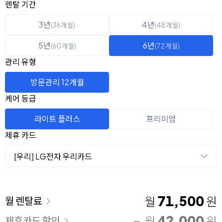
옵션 선택
렌탈 선택
렌탈 기간
3년
4년
(36개월)
(48개월)
5년
6년
(60개월)
(72개월)
관리 유형
방문관리 12개월
케어 등급
라이트 플러스
프리미엄
제휴 카드
[우리] LG전자 우리카드
이용 요금
71,500
월
원
월 렌탈료
42,000
월
원
제휴카드 할인