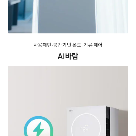
사용패턴·공간기반 온도, 기류 제어
AI바람