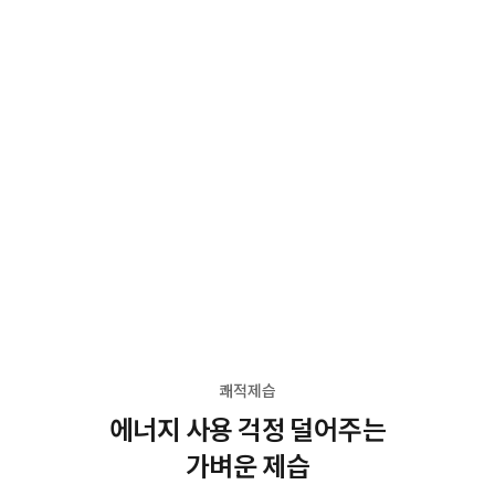
쾌적제습
에너지 사용 걱정 덜어주는
가벼운 제습