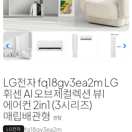
LG전자 fq18gv3ea2m LG
휘센 AI 오브제컬렉션 뷰I
에어컨 2in1 (3시리즈)
매립배관형
렌탈
fq18gv3ea2m
LG전자