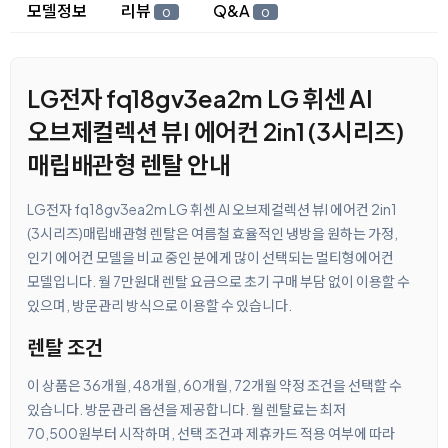
상세 정보
모델정보
리뷰
Q&A
0
0
LG전자 fq18gv3ea2m LG 휘센 AI
오브제컬렉션 뷰I 에어컨 2in1 (3시리즈)
매립배관형 렌탈 안내
LG전자 fq18gv3ea2m LG 휘센 AI 오브제컬렉션 뷰I 에어컨 2in1
(3시리즈)매립배관형 렌탈은 여름철 효율적인 냉방을 원하는 가정,
인기 에어컨 모델을 비교 중인 분에게 많이 선택되는 멀티형에어컨
모델입니다. 월 7만원대 렌탈 요금으로 초기 구매 부담 없이 이용할 수
있으며, 방문관리 방식으로 이용할 수 있습니다.
렌탈 조건
이 상품은 36개월, 48개월, 60개월, 72개월 약정 조건을 선택할 수
있습니다. 방문관리 옵션을 제공합니다. 월 렌탈료는 최저
70,500원부터 시작하며, 선택 조건과 제휴카드 적용 여부에 따라