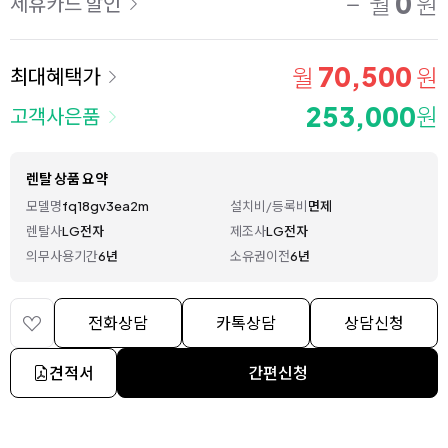
0
월
원
제휴카드 할인
70,500
월
원
최대혜택가
253,000
원
고객사은품
렌탈 상품 요약
모델명
fq18gv3ea2m
설치비/등록비
면제
렌탈사
LG전자
제조사
LG전자
의무사용기간
6년
소유권이전
6년
전화상담
카톡상담
상담신청
견적서
간편신청