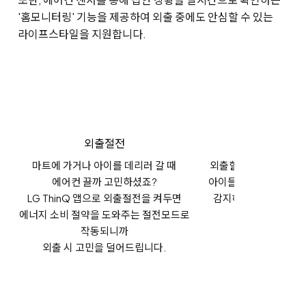
'홈모니터링' 기능을 제공하여 외출 중에도 안심할 수 있는
라이프스타일을 지원합니다.
외출절전
홈모니터링
마트에 가거나 아이를 데리러 갈 때
외출할 때 홈모니터링
에어컨 끌까 고민하셨죠?
아이들의 귀가 등 집안
LG ThinQ 앱으로 외출절전을 켜두면
감지해
LG ThinQ 
에너지 소비 절약을 도와주는 절전모드로
발송해줍니다
작동되니까
외출 시 고민을 덜어드립니다.