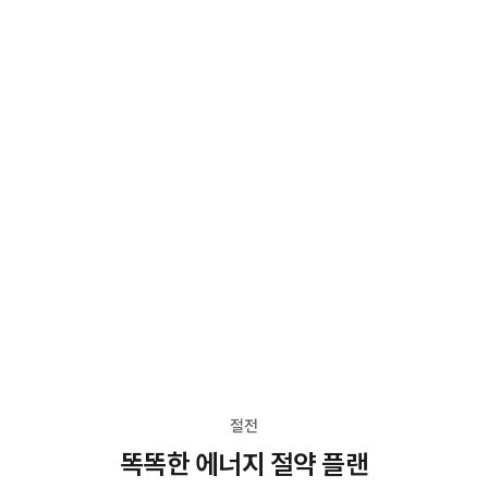
절전
똑똑한 에너지 절약 플랜