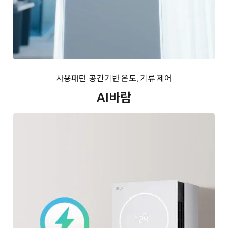
사용패턴·공간기반 온도, 기류 제어
AI바람