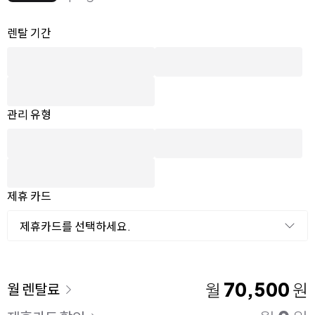
옵션 선택
렌탈 선택
렌탈 기간
관리 유형
제휴 카드
제휴카드를 선택하세요.
이용 요금
70,500
월
원
월 렌탈료