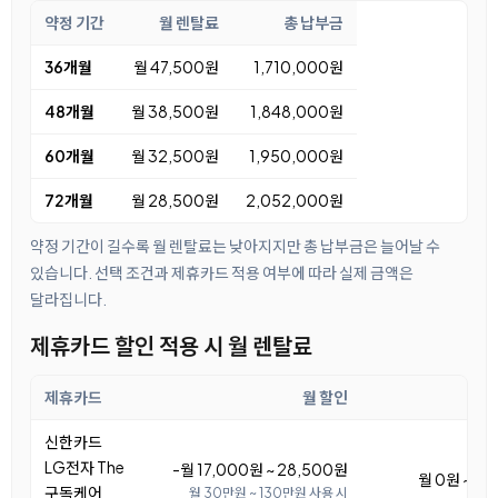
약정 기간
월 렌탈료
총 납부금
36개월
월 47,500원
1,710,000원
48개월
월 38,500원
1,848,000원
60개월
월 32,500원
1,950,000원
72개월
월 28,500원
2,052,000원
약정 기간이 길수록 월 렌탈료는 낮아지지만 총 납부금은 늘어날 수
있습니다. 선택 조건과 제휴카드 적용 여부에 따라 실제 금액은
달라집니다.
제휴카드 할인 적용 시 월 렌탈료
제휴카드
월 할인
월
신한카드
LG전자 The
-월 17,000원 ~ 28,500원
월 0원 ~ 11
구독케어
월 30만원 ~ 130만원 사용 시