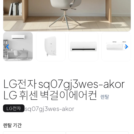
LG전자 sq07gj3wes-akor
LG 휘센 벽걸이에어컨
렌탈
sq07gj3wes-akor
LG전자
옵션 선택
렌탈 선택
렌탈 기간