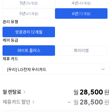
3년
4년
(36개월)
(48개월)
5년
6년
(60개월)
(72개월)
관리 유형
방문관리 12개월
케어 등급
라이트 플러스
프리미엄
제휴 카드
[우리] LG전자 우리카드
이용 요금
28,500
월
원
월 렌탈료
28,500
월
원
제휴카드 할인