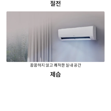
절전
꿉꿉하지 않고 쾌적한 실내 공간
제습