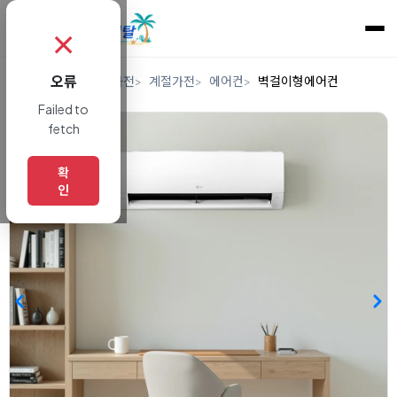
✗
오류
홈
렌탈
디지털/가전
계절가전
에어컨
벽걸이형에어컨
Failed to
fetch
확
인