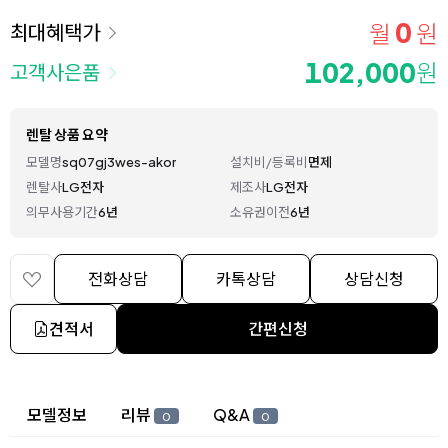
0
월
원
최대혜택가
102,000
원
고객사은품
렌탈 상품 요약
모델명
sq07gj3wes-akor
설치비/등록비
면제
렌탈사
LG전자
제조사
LG전자
의무사용기간
6년
소유권이전
6년
전화상담
카톡상담
상담신청
견적서
간편신청
상세 정보
모델정보
리뷰
Q&A
0
0