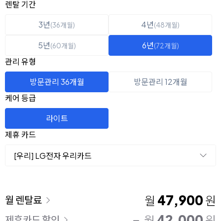
옵션 선택
렌탈 선택
렌탈 기간
3년
4년
(36개월)
(48개월)
5년
6년
(60개월)
(72개월)
관리 유형
방문관리 36개월
방문관리 12개월
케어 등급
라이트
제휴 카드
[우리] LG전자 우리카드
이용 요금
47,900
월
원
월 렌탈료
42,000
월
원
제휴카드 할인