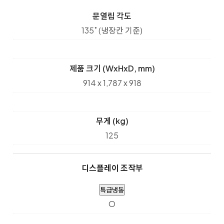
문열림 각도
135˚ (냉장칸 기준)
제품 크기 (WxHxD, mm)
914 x 1,787 x 918
무게 (kg)
125
디스플레이 조작부
특급냉동
O