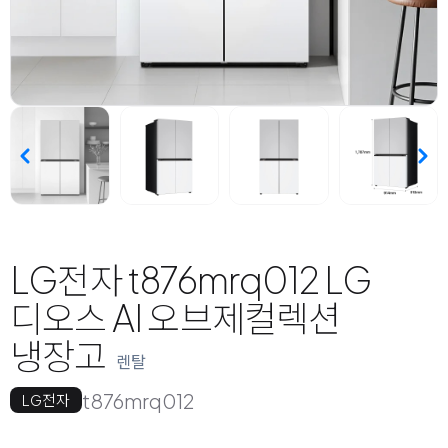
LG전자 t876mrq012 LG
디오스 AI 오브제컬렉션
냉장고
렌탈
t876mrq012
LG전자