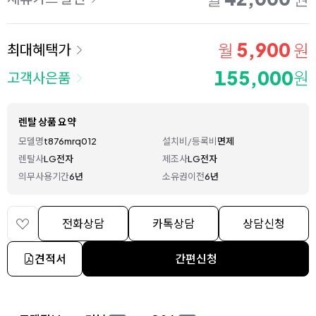
5,900
월
원
최대혜택가
155,000
원
고객사은품
렌탈 상품 요약
모델명
t876mrq012
설치비/등록비
면제
렌탈사
LG전자
제조사
LG전자
의무사용기간
6년
소유권이전
6년
전화상담
카톡상담
상담신청
견적서
간편신청
상세 정보