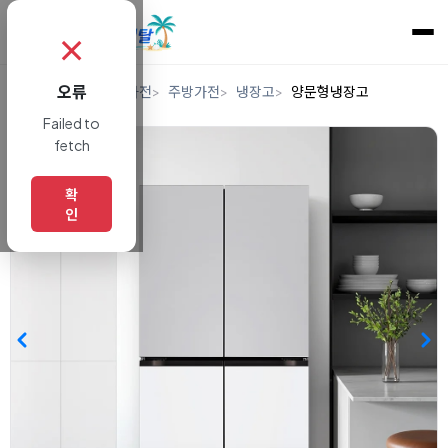
✗
오류
홈
렌탈
디지털/가전
주방가전
냉장고
양문형냉장고
Failed to
fetch
확
인