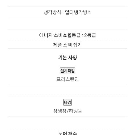
냉각방식 : 멀티냉각방식
에너지 소비효율등급 : 2등급
제품 스펙 접기
기본 사양
설치타입
프리스탠딩
타입
상냉장/하냉동
도어 개수