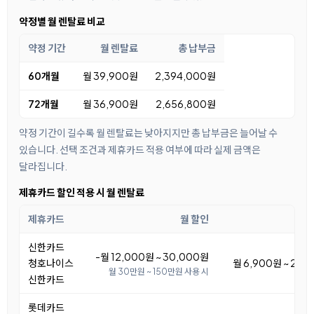
약정별 월 렌탈료 비교
약정 기간
월 렌탈료
총 납부금
60개월
월 39,900원
2,394,000원
72개월
월 36,900원
2,656,800원
약정 기간이 길수록 월 렌탈료는 낮아지지만 총 납부금은 늘어날 수
있습니다. 선택 조건과 제휴카드 적용 여부에 따라 실제 금액은
달라집니다.
제휴카드 할인 적용 시 월 렌탈료
제휴카드
월 할인
월 
신한카드
-월 12,000원 ~ 30,000원
청호나이스
월 6,900원 ~ 24,
월 30만원 ~ 150만원 사용 시
신한카드
롯데카드