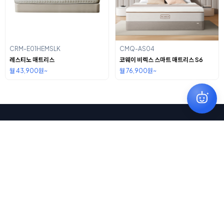
CRM-E01HEMSLK
CMQ-AS04
레스티노 매트리스
코웨이 비렉스 스마트 매트리스 S6
월 43,900원~
월 76,900원~
이용약관
개인정보보호정책
위즈
대표
류지현
사업자등록번호
404-11-66821
통신판매업
제2021-광주광산-0894