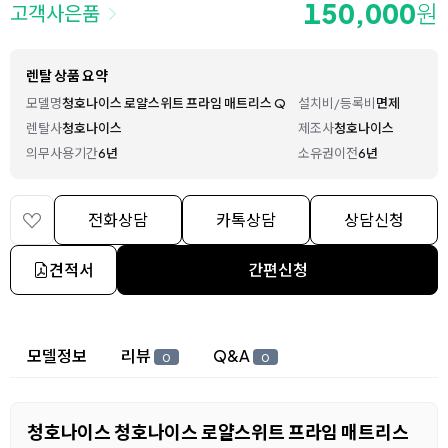
150,000
원
고객사은품
렌탈 상품 요약
모델명
청호나이스 로얄스위트 프라임 매트리스 Q
설치비/등록비
면제
렌탈사
청호나이스
제조사
청호나이스
의무사용기간
6년
소유권이전
6년
전화상담
카톡상담
상담신청
견적서
간편신청
상세 정보
모델정보
리뷰
Q&A
0
0
청호나이스 청호나이스 로얄스위트 프라임 매트리스