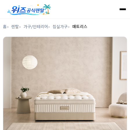
홈
렌탈
가구/인테리어
침실가구
매트리스