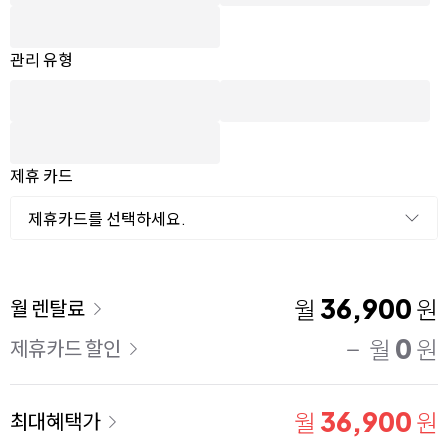
관리 유형
제휴 카드
제휴카드를 선택하세요.
이용 요금
36,900
월
원
월 렌탈료
0
월
원
제휴카드 할인
36,900
월
원
최대혜택가