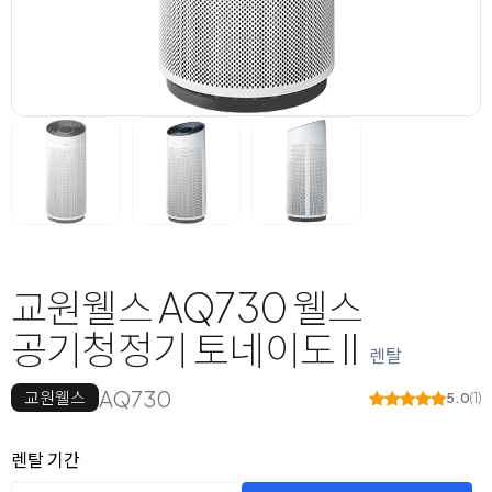
교원웰스 AQ730 웰스
공기청정기 토네이도 II
렌탈
AQ730
교원웰스
5.0
(1)
옵션 선택
렌탈 선택
렌탈 기간