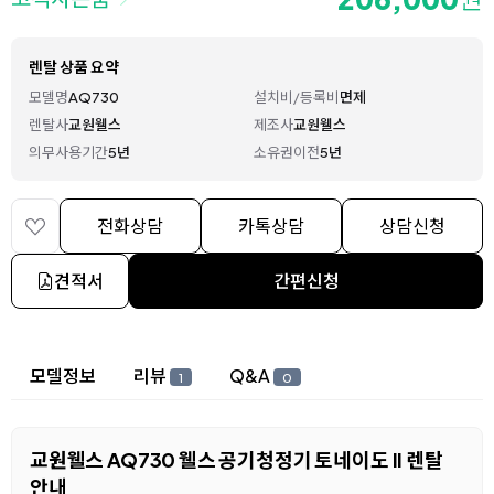
렌탈 상품 요약
모델명
AQ730
설치비/등록비
면제
렌탈사
교원웰스
제조사
교원웰스
의무사용기간
5년
소유권이전
5년
전화상담
카톡상담
상담신청
견적서
간편신청
상세 정보
모델정보
리뷰
Q&A
1
0
교원웰스 AQ730 웰스 공기청정기 토네이도 II 렌탈
안내