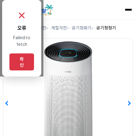
✗
오류
홈
렌탈
디지털/가전
계절가전
공기정화기
공기청정기
Failed to
fetch
확
인