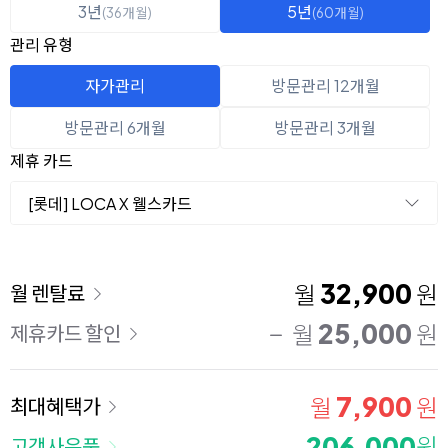
3년
5년
(36개월)
(60개월)
관리 유형
자가관리
방문관리 12개월
방문관리 6개월
방문관리 3개월
제휴 카드
[롯데] LOCA X 웰스카드
이용 요금
32,900
월
원
월 렌탈료
25,000
월
원
제휴카드 할인
7,900
월
원
최대혜택가
206,000
원
고객사은품