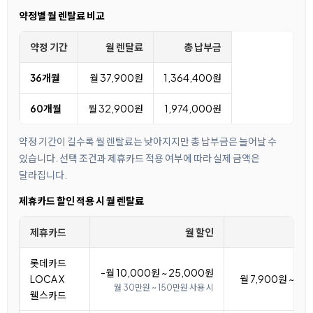
약정별 월 렌탈료 비교
약정 기간
월 렌탈료
총 납부금
36개월
월 37,900원
1,364,400원
60개월
월 32,900원
1,974,000원
약정 기간이 길수록 월 렌탈료는 낮아지지만 총 납부금은 늘어날 수
있습니다. 선택 조건과 제휴카드 적용 여부에 따라 실제 금액은
달라집니다.
제휴카드 할인 적용 시 월 렌탈료
제휴카드
월 할인
월
롯데카드
-월 10,000원 ~ 25,000원
LOCA X
월 7,900원 ~ 22
월 30만원 ~ 150만원 사용 시
웰스카드