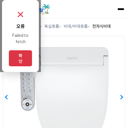
✗
오류
홈
렌탈
생활/건강
욕실용품
비데/비데용품
전자식비데
Failed to
fetch
확
인