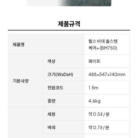
제품규격
웰스 비데 올스텐
제품명
케어+ (BM750)
색상
화이트
크기(WxDxH)
488x547x140mm
기본사양
전원코드
1.5m
중량
4.6kg
세정
약 0.5ℓ / 분
비데
약 0.7ℓ / 분