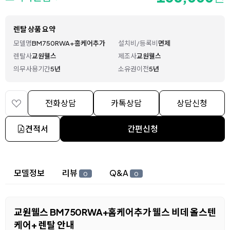
렌탈 상품 요약
모델명
BM750RWA+홈케어추가
설치비/등록비
면제
렌탈사
교원웰스
제조사
교원웰스
의무사용기간
5년
소유권이전
5년
전화상담
카톡상담
상담신청
견적서
간편신청
상세 정보
모델정보
리뷰
Q&A
0
0
교원웰스 BM750RWA+홈케어추가 웰스 비데 올스텐
케어+ 렌탈 안내