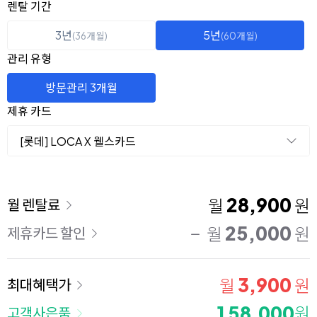
옵션 선택
렌탈 선택
렌탈 기간
3년
5년
(36개월)
(60개월)
관리 유형
방문관리 3개월
제휴 카드
[롯데] LOCA X 웰스카드
이용 요금
28,900
월
원
월 렌탈료
25,000
월
원
제휴카드 할인
3,900
월
원
최대혜택가
158,000
원
고객사은품