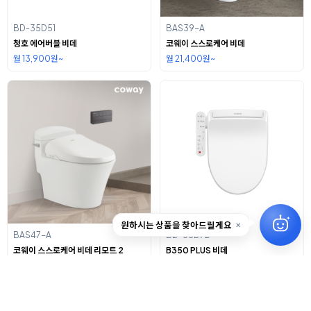
BD-35D51
BAS39-A
청호 에어버블 비데
코웨이 스스로케어 비데
월 13,900원~
월 21,400원~
원하시는 상품을 찾아드릴게요
✕
BAS47-A
BD-35D72
코웨이 스스로케어 비데 리모트 2
B350 PLUS 비데
월 20,400원~
월 14,900원~