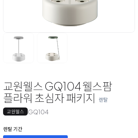
교원웰스 GQ104 웰스팜
플라워 초심자 패키지
렌탈
GQ104
교원웰스
옵션 선택
렌탈 선택
렌탈 기간