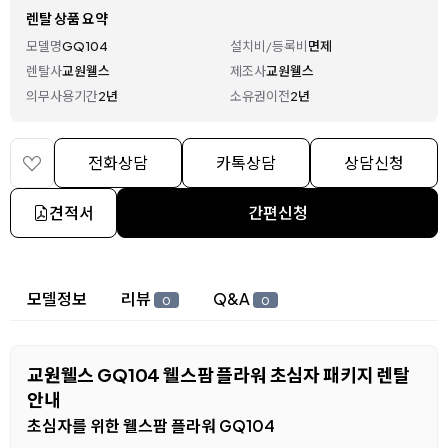
렌탈 상품 요약
모델명
GQ104
설치비/등록비
면제
렌탈사
교원웰스
제조사
교원웰스
의무사용기간
2년
소유권이전
2년
전화상담
카톡상담
상담신청
견적서
간편신청
상세 정보
모델정보
리뷰
Q&A
0
0
교원웰스 GQ104 웰스팜 플라워 초심자 패키지 렌탈
안내
초심자를 위한 웰스팜 플라워 GQ104