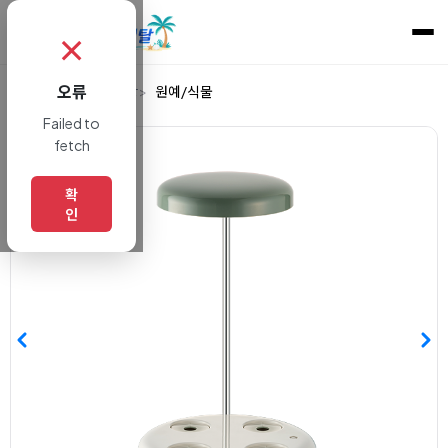
✗
오류
홈
렌탈
생활/건강
원예/식물
Failed to
fetch
확
인