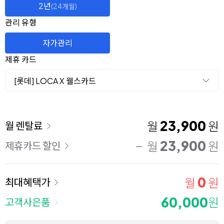
2년
(24개월)
관리 유형
자가관리
제휴 카드
[롯데] LOCA X 웰스카드
이용 요금
23,900
월
원
월 렌탈료
23,900
월
원
제휴카드 할인
0
월
원
최대혜택가
60,000
원
고객사은품