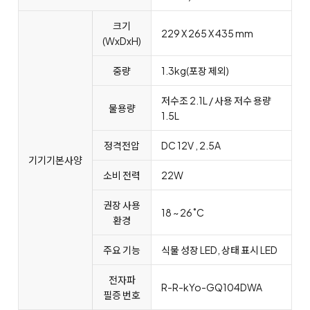
크기
229 X 265 X 435 mm
(WxDxH)
중량
1.3kg(포장 제외)
저수조 2.1L / 사용 저수 용량
물용량
1.5L
정격전압
DC 12V , 2.5A
기기기본사양
소비 전력
22W
권장 사용
18 ~ 26˚C
환경
주요 기능
식물 성장 LED, 상태 표시 LED
전자파
R-R-kYo-GQ104DWA
필증 번호