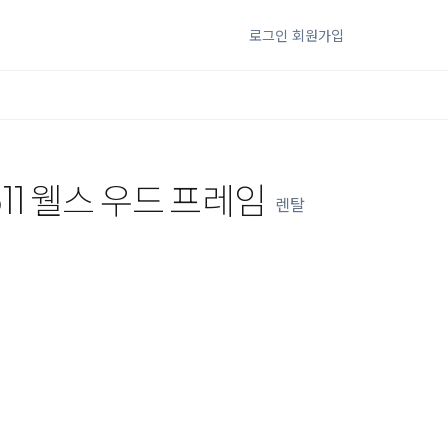
로그인
회원가입
11 웰스 우드 프레임
렌탈