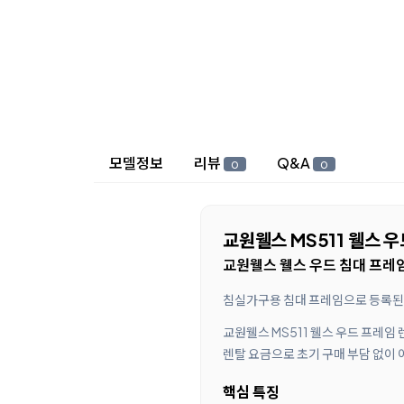
상세 정보
모델정보
리뷰
Q&A
0
0
교원웰스 MS511 웰스 
교원웰스 웰스 우드 침대 프레임 
침실가구용 침대 프레임으로 등록된
교원웰스 MS511 웰스 우드 프레임
렌탈 요금으로 초기 구매 부담 없이 
핵심 특징