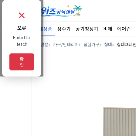
✗
오류
전체상품
정수기
공기청정기
비데
에어컨
Failed to
fetch
홈
렌탈
가구/인테리어
침실가구
침대
침대프레
확
인