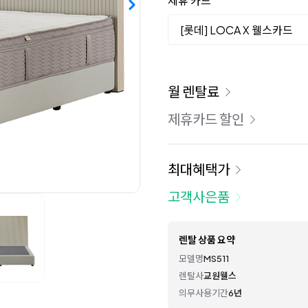
제휴 카드
[롯데] LOCA X 웰스카드
이용 요금
월 렌탈료
제휴카드 할인
최대혜택가
고객사은품
렌탈 상품 요약
모델명
MS511
렌탈사
교원웰스
의무사용기간
6년