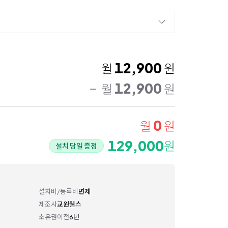
12,900
월
원
12,900
월
원
0
월
원
129,000
원
설치 당일 증정
설치비/등록비
면제
제조사
교원웰스
소유권이전
6년