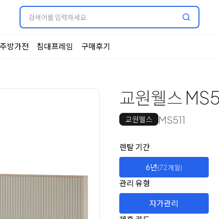
주방가전
침대프레임
구매후기
임
교원웰스 MS5
MS511
교원웰스
옵션 선택
렌탈 선택
렌탈 기간
6년
(72개월)
관리 유형
자가관리