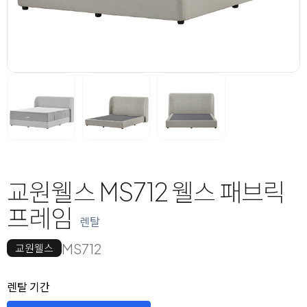
교원웰스 MS712 웰스 패브릭
프레임
렌탈
MS712
교원웰스
옵션 선택
렌탈 선택
렌탈 기간