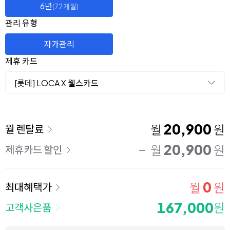
6년
(72개월)
관리 유형
자가관리
제휴 카드
[롯데] LOCA X 웰스카드
이용 요금
20,900
월
원
월 렌탈료
20,900
월
원
제휴카드 할인
0
월
원
최대혜택가
167,000
원
고객사은품