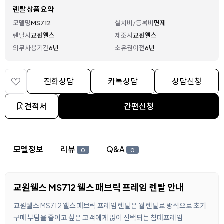
렌탈 상품 요약
모델명
MS712
설치비/등록비
면제
렌탈사
교원웰스
제조사
교원웰스
의무사용기간
6년
소유권이전
6년
전화상담
카톡상담
상담신청
견적서
간편신청
상세 정보
모델정보
리뷰
Q&A
0
0
교원웰스 MS712 웰스 패브릭 프레임 렌탈 안내
교원웰스 MS712 웰스 패브릭 프레임 렌탈은 월 렌탈료 방식으로 초기
구매 부담을 줄이고 싶은 고객에게 많이 선택되는 침대프레임