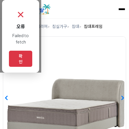
✗
오류
홈
렌탈
가구/인테리어
침실가구
침대
침대프레임
Failed to
fetch
확
인