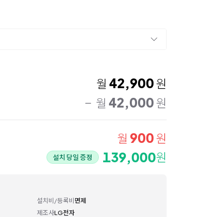
42,900
월
원
42,000
월
원
900
월
원
139,000
원
설치 당일 증정
설치비/등록비
면제
제조사
LG전자