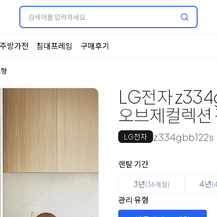
주방가전
침대프레임
구매후기
드형
LG전자 z334
오브제컬렉션 김치
z334gbb122s
LG전자
옵션 선택
렌탈 선택
렌탈 기간
3년
4년
(36개월)
(
관리 유형