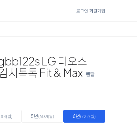
로그인
회원가입
gbb122s LG 디오스
톡톡 Fit & Max
렌탈
5년
6년
48개월)
(60개월)
(72개월)