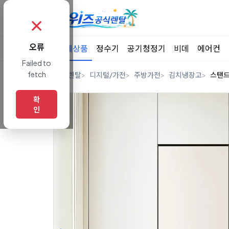
✗
오류
전체상품
정수기
공기청정기
비데
에어컨
Failed to
fetch
홈
렌탈
디지털/가전
주방가전
김치냉장고
스탠
확
인