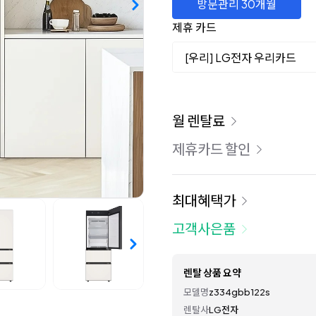
방문관리 30개월
제휴 카드
[우리] LG전자 우리카드
이용 요금
월 렌탈료
제휴카드 할인
최대혜택가
고객사은품
렌탈 상품 요약
모델명
z334gbb122s
렌탈사
LG전자