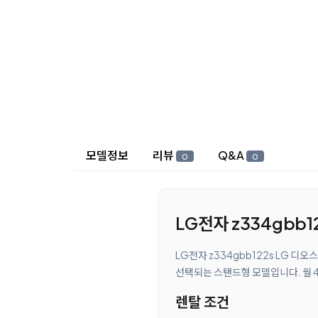
상세 정보
모델정보
리뷰
Q&A
0
0
LG전자 z334gbb1
LG전자 z334gbb122s LG 디
선택되는 스탠드형 모델입니다. 월 4
렌탈 조건