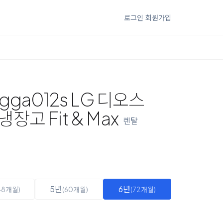
로그인
회원가입
gga012s LG 디오스
고 Fit & Max
렌탈
5년
6년
48개월)
(60개월)
(72개월)