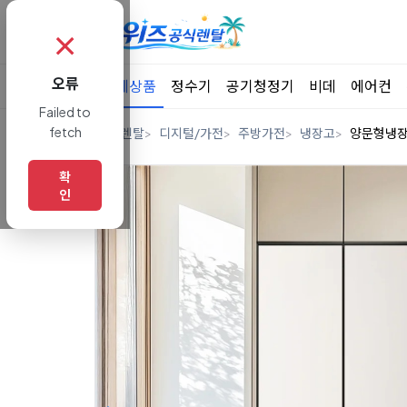
✗
오류
전체상품
정수기
공기청정기
비데
에어컨
Failed to
fetch
홈
렌탈
디지털/가전
주방가전
냉장고
양문형냉
확
인