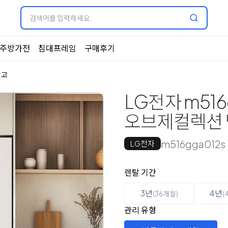
주방가전
침대프레임
구매후기
장고
LG전자 m516
오브제컬렉션 냉장
m516gga012s
LG전자
옵션 선택
렌탈 선택
렌탈 기간
3년
4년
(36개월)
(
관리 유형