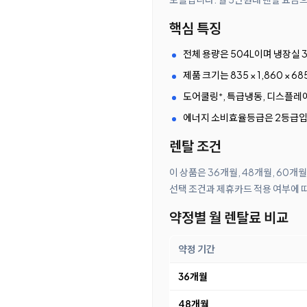
핵심 특징
전체 용량은 504L이며 냉장실 3
제품 크기는 835 × 1,860 ×
도어쿨링⁺, 특급냉동, 디스플레이와
에너지 소비효율등급은 2등급입
렌탈 조건
이 상품은 36개월, 48개월, 60개
선택 조건과 제휴카드 적용 여부에 
약정별 월 렌탈료 비교
약정 기간
36개월
48개월