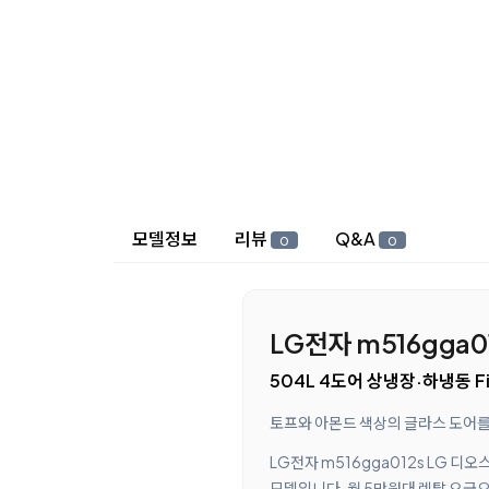
상세 정보
모델정보
리뷰
Q&A
0
0
LG전자 m516gga0
504L 4도어 상냉장·하냉동 Fi
토프와 아몬드 색상의 글라스 도어
LG전자 m516gga012s LG 
모델입니다. 월 5만원대 렌탈 요금으