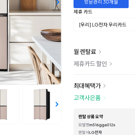
방문관리 30개월
제휴 카드
[우리] LG전자 우리카드
이용 요금
월 렌탈료
제휴카드 할인
최대혜택가
고객사은품
렌탈 상품 요약
모델명
m516gga012s
렌탈사
LG전자