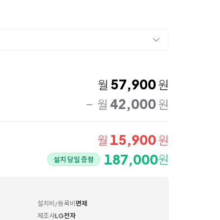
57,900
월
원
42,000
월
원
15,900
월
원
187,000
원
설치 당일 증정
설치비/등록비
면제
제조사
LG전자