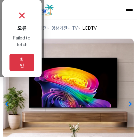
✗
오류
홈
렌탈
디지털/가전
영상가전
TV
LCDTV
Failed to
fetch
확
인