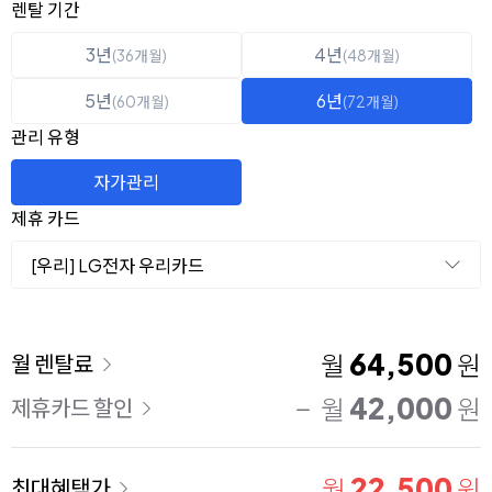
옵션 선택
렌탈 선택
렌탈 기간
3년
4년
(36개월)
(48개월)
5년
6년
(60개월)
(72개월)
관리 유형
자가관리
제휴 카드
[우리] LG전자 우리카드
이용 요금
64,500
월
원
월 렌탈료
42,000
월
원
제휴카드 할인
22,500
월
원
최대혜택가