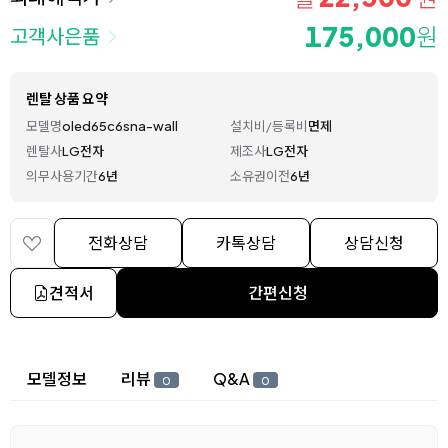
175,000
원
고객사은품
렌탈 상품 요약
모델명
oled65c6sna-wall
설치비/등록비
면제
렌탈사
LG전자
제조사
LG전자
의무사용기간
6년
소유권이전
6년
전화상담
카톡상담
상담신청
견적서
간편신청
상세 정보
모델정보
리뷰
Q&A
0
0