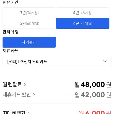
옵션 선택
렌탈 선택
렌탈 기간
3년
4년
(36개월)
(48개월)
5년
6년
(60개월)
(72개월)
관리 유형
자가관리
제휴 카드
[우리] LG전자 우리카드
이용 요금
48,000
월
원
월 렌탈료
42,000
월
원
제휴카드 할인
6,000
월
원
최대혜택가