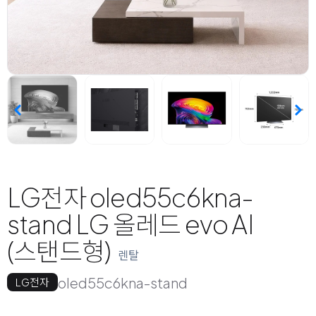
LG전자 oled55c6kna-
stand LG 올레드 evo AI
(스탠드형)
렌탈
oled55c6kna-stand
LG전자