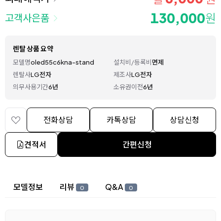
130,000
원
고객사은품
렌탈 상품 요약
모델명
oled55c6kna-stand
설치비/등록비
면제
렌탈사
LG전자
제조사
LG전자
의무사용기간
6년
소유권이전
6년
전화상담
카톡상담
상담신청
견적서
간편신청
상세 정보
모델정보
리뷰
Q&A
0
0