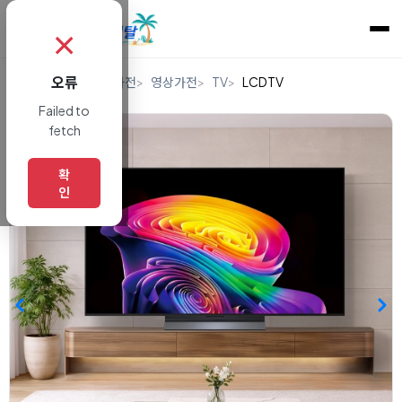
✗
오류
홈
렌탈
디지털/가전
영상가전
TV
LCDTV
Failed to
fetch
확
인