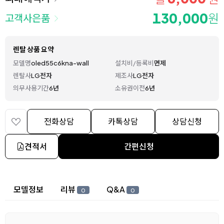
130,000
원
고객사은품
렌탈 상품 요약
모델명
oled55c6kna-wall
설치비/등록비
면제
렌탈사
LG전자
제조사
LG전자
의무사용기간
6년
소유권이전
6년
전화상담
카톡상담
상담신청
견적서
간편신청
상세 정보
모델정보
리뷰
Q&A
0
0