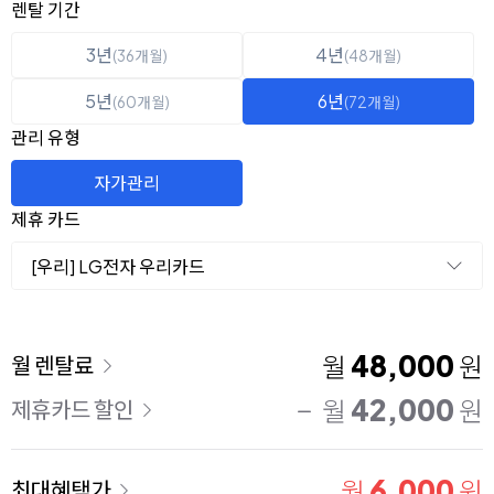
옵션 선택
렌탈 선택
렌탈 기간
3년
4년
(36개월)
(48개월)
5년
6년
(60개월)
(72개월)
관리 유형
자가관리
제휴 카드
[우리] LG전자 우리카드
이용 요금
48,000
월
원
월 렌탈료
42,000
월
원
제휴카드 할인
6,000
월
원
최대혜택가