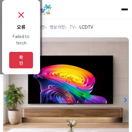
✗
오류
홈
렌탈
디지털/가전
영상가전
TV
LCDTV
Failed to
fetch
확
인