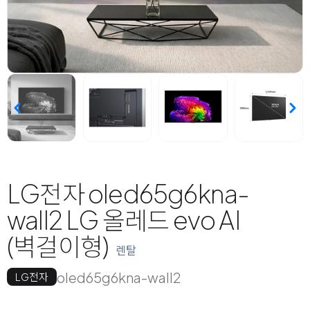
LG전자 oled65g6kna-
wall2 LG 올레드 evo AI
(벽걸이형)
렌탈
oled65g6kna-wall2
LG전자