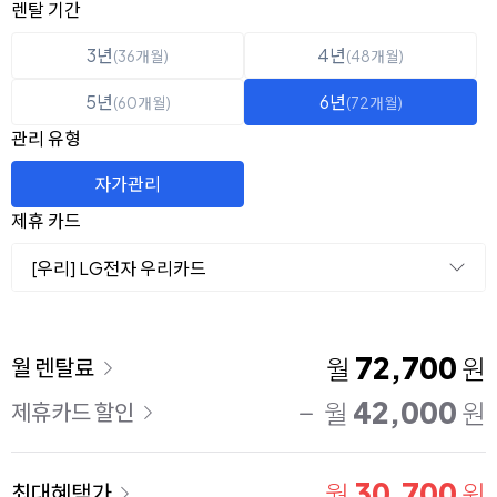
옵션 선택
렌탈 선택
렌탈 기간
3년
4년
(36개월)
(48개월)
5년
6년
(60개월)
(72개월)
관리 유형
자가관리
제휴 카드
[우리] LG전자 우리카드
이용 요금
72,700
월
원
월 렌탈료
42,000
월
원
제휴카드 할인
30,700
월
원
최대혜택가