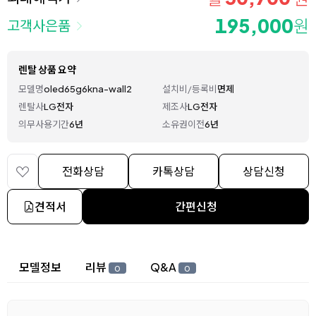
195,000
원
고객사은품
렌탈 상품 요약
모델명
oled65g6kna-wall2
설치비/등록비
면제
렌탈사
LG전자
제조사
LG전자
의무사용기간
6년
소유권이전
6년
전화상담
카톡상담
상담신청
견적서
간편신청
상세 정보
모델정보
리뷰
Q&A
0
0