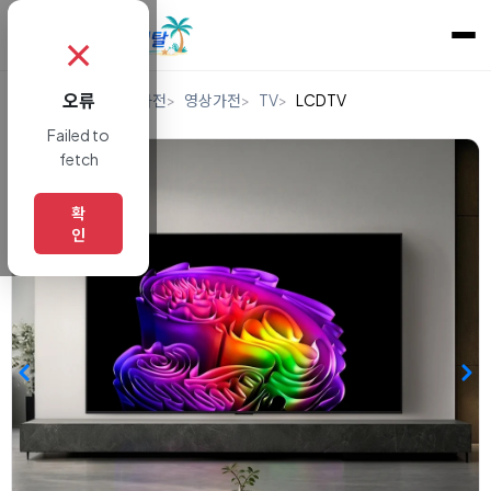
✗
오류
홈
렌탈
디지털/가전
영상가전
TV
LCDTV
Failed to
fetch
확
인