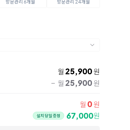
방문관리 6개월
방문관리 24개월
25,900
월
원
25,900
월
원
0
월
원
67,000
원
설치 당일 증정