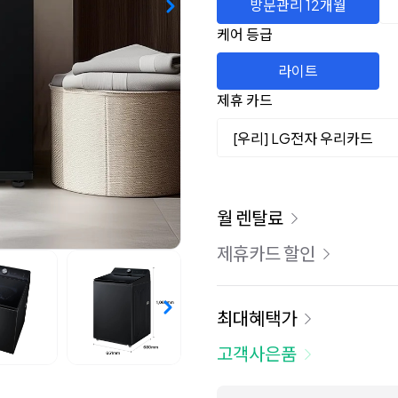
방문관리 12개월
케어 등급
라이트
제휴 카드
[우리] LG전자 우리카드
이용 요금
월 렌탈료
제휴카드 할인
최대혜택가
고객사은품