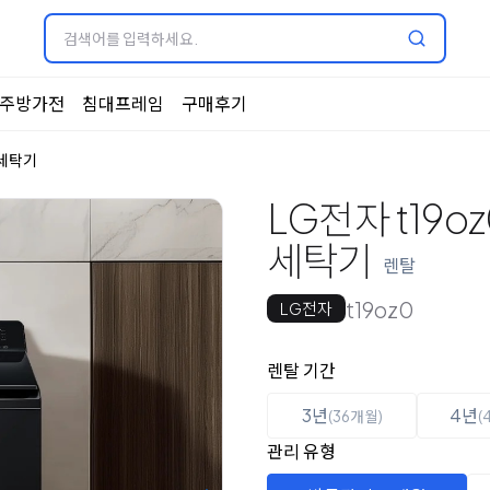
주방가전
침대프레임
구매후기
세탁기
LG전자 t19o
세탁기
렌탈
t19oz0
LG전자
옵션 선택
렌탈 선택
렌탈 기간
3년
4년
(36개월)
(
관리 유형