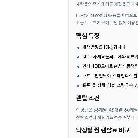
세탁물의 무게와 의류 재질을 감지하는 
LG전자 t19oz0 LG 통돌이 컴
요금으로 초기 구매 부담 없이 이용할
핵심 특징
세탁 용량은 19kg입니다.
AI DD가 세탁물의 무게와 의류
인버터 DD모터로 손빨래 동작을
소프트 안전도어, 스테인리스 필
표준, 울·섬세, 이불, 소량급속,
렌탈 조건
이 상품은 36개월, 48개월, 60개
선택 조건과 제휴카드 적용 여부에 
약정별 월 렌탈료 비교