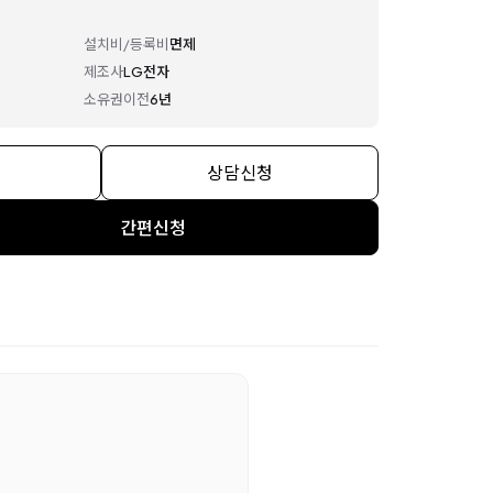
설치비/등록비
면제
제조사
LG전자
소유권이전
6년
상담신청
간편신청