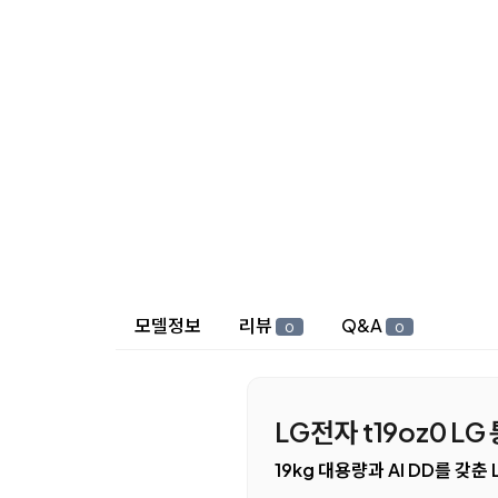
상세 정보
모델정보
리뷰
Q&A
0
0
LG전자 t19oz0 L
19kg 대용량과 AI DD를 갖