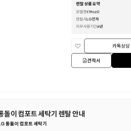
렌탈 상품 요약
모델명
t19oz0
렌탈사
LG전자
의무사용기간
6년
카톡상담
견적서
G 통돌이 컴포트 세탁기 렌탈 안내
춘 LG 통돌이 컴포트 세탁기