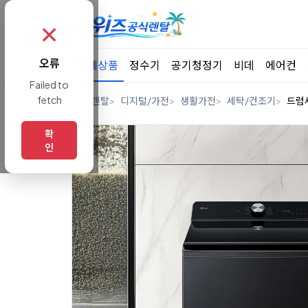
✗
오류
전체상품
정수기
공기청정기
비데
에어컨
Failed to
fetch
홈
렌탈
디지털/가전
생활가전
세탁/건조기
드럼
확
인