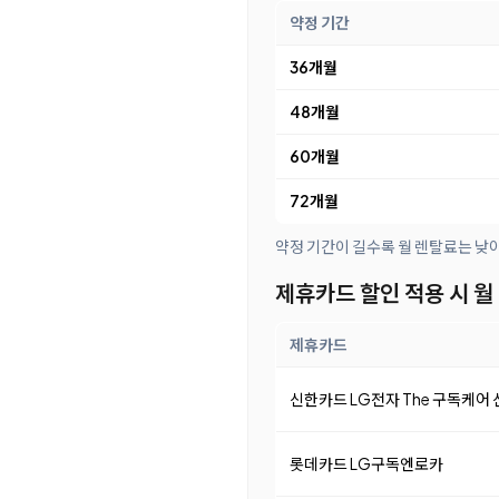
약정 기간
36개월
48개월
60개월
72개월
약정 기간이 길수록 월 렌탈료는 낮
제휴카드 할인 적용 시 월
제휴카드
신한카드 LG전자 The 구독케어
롯데카드 LG구독엔로카