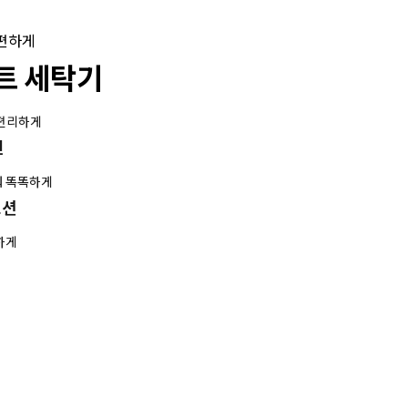
 편하게
트 세탁기
 편리하게
인
춰 똑똑하게
모션
하게