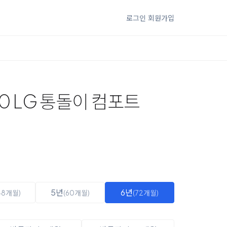
로그인
회원가입
z0 LG 통돌이 컴포트
5년
6년
48개월)
(60개월)
(72개월)