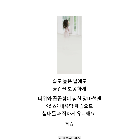
습도 높은 날에도
공간을 보송하게
더위와 꿉꿉함이 심한 장마철엔
96.6ℓ 대용량 제습으로
실내를 쾌적하게 유지해요.
제습