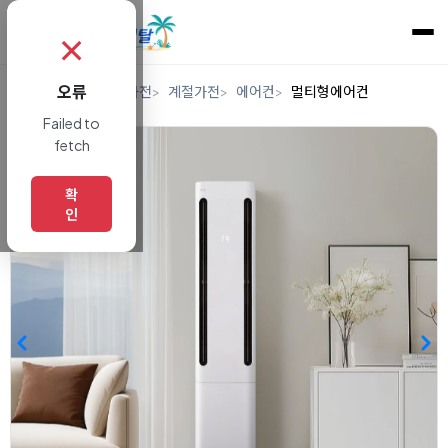
✗
오류
홈
렌탈
디지털/가전
계절가전
에어컨
멀티형에어컨
Failed to
fetch
확
인