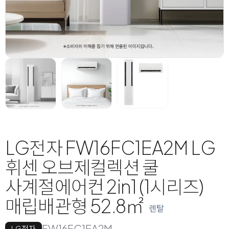
LG전자 FW16FC1EA2M LG
휘센 오브제컬렉션 쿨
사계절에어컨 2in1 (1시리즈)
매립배관형 52.8㎡
렌탈
FW16FC1EA2M
LG전자