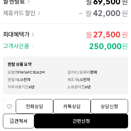
69,500
월
원
월 렌탈료
42,000
월
원
제휴카드 할인
27,500
월
원
최대혜택가
250,000
원
고객사은품
렌탈 상품 요약
모델명
FW16FC1EA2M
설치비/등록비
면제
렌탈사
LG전자
제조사
LG전자
의무사용기간
6년
소유권이전
6년
전화상담
카톡상담
상담신청
견적서
간편신청