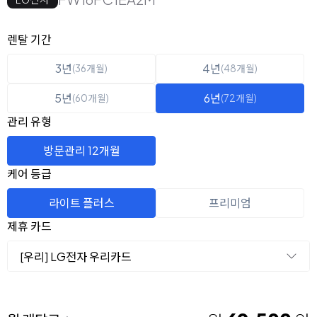
옵션 선택
렌탈 선택
렌탈 기간
3년
4년
(36개월)
(48개월)
5년
6년
(60개월)
(72개월)
관리 유형
방문관리 12개월
케어 등급
라이트 플러스
프리미엄
제휴 카드
[우리] LG전자 우리카드
이용 요금