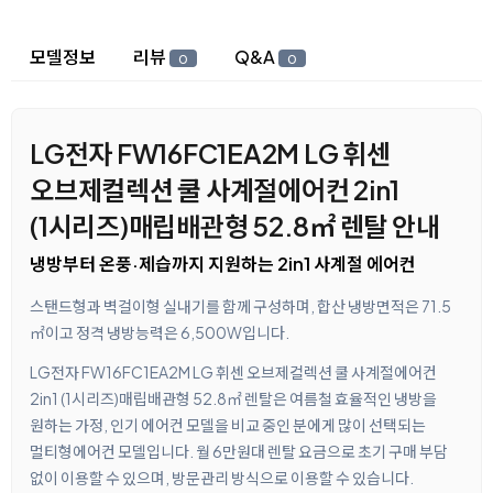
상세 정보
모델정보
리뷰
Q&A
0
0
LG전자 FW16FC1EA2M LG 휘센
오브제컬렉션 쿨 사계절에어컨 2in1
(1시리즈)매립배관형 52.8㎡ 렌탈 안내
냉방부터 온풍·제습까지 지원하는 2in1 사계절 에어컨
스탠드형과 벽걸이형 실내기를 함께 구성하며, 합산 냉방면적은 71.5
㎡이고 정격 냉방능력은 6,500W입니다.
LG전자 FW16FC1EA2M LG 휘센 오브제컬렉션 쿨 사계절에어컨
2in1 (1시리즈)매립배관형 52.8㎡ 렌탈은 여름철 효율적인 냉방을
원하는 가정, 인기 에어컨 모델을 비교 중인 분에게 많이 선택되는
멀티형에어컨 모델입니다. 월 6만원대 렌탈 요금으로 초기 구매 부담
없이 이용할 수 있으며, 방문관리 방식으로 이용할 수 있습니다.