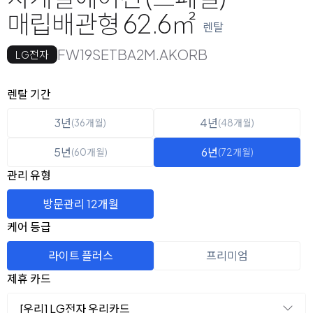
매립배관형 62.6㎡
렌탈
FW19SETBA2M.AKORB
LG전자
옵션 선택
렌탈 선택
렌탈 기간
3년
4년
(36개월)
(48개월)
5년
6년
(60개월)
(72개월)
관리 유형
방문관리 12개월
케어 등급
라이트 플러스
프리미엄
제휴 카드
[우리] LG전자 우리카드