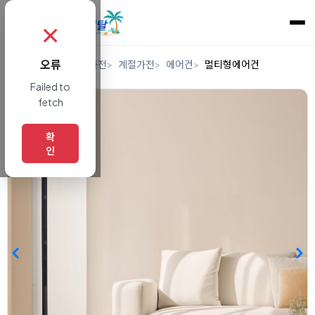
✗
오류
홈
렌탈
디지털/가전
계절가전
에어컨
멀티형에어컨
Failed to
fetch
확
인