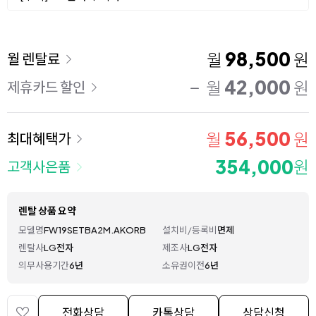
이용 요금
98,500
월
원
월 렌탈료
42,000
월
원
제휴카드 할인
56,500
월
원
최대혜택가
354,000
원
고객사은품
렌탈 상품 요약
모델명
FW19SETBA2M.AKORB
설치비/등록비
면제
렌탈사
LG전자
제조사
LG전자
의무사용기간
6년
소유권이전
6년
전화상담
카톡상담
상담신청