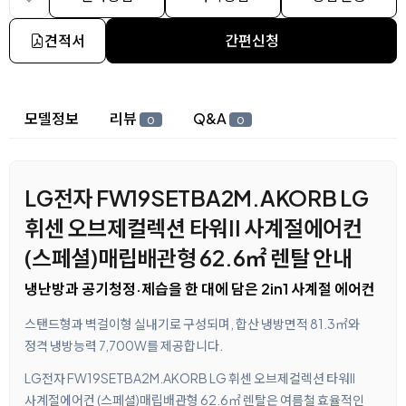
견적서
간편신청
상세 정보
모델정보
리뷰
Q&A
0
0
LG전자 FW19SETBA2M.AKORB LG
휘센 오브제컬렉션 타워II 사계절에어컨
(스페셜)매립배관형 62.6㎡ 렌탈 안내
냉난방과 공기청정·제습을 한 대에 담은 2in1 사계절 에어컨
스탠드형과 벽걸이형 실내기로 구성되며, 합산 냉방면적 81.3㎡와
정격 냉방능력 7,700W를 제공합니다.
LG전자 FW19SETBA2M.AKORB LG 휘센 오브제컬렉션 타워II
사계절에어컨 (스페셜)매립배관형 62.6㎡ 렌탈은 여름철 효율적인