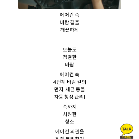
에어컨 속
바람 길을
깨끗하게
오늘도
청결한
바람
에어컨 속
4단계 바람 길의
먼지, 세균 등을
자동 청정 관리!
속까지
시원한
청소
에어컨 외관을
직접 분리하여