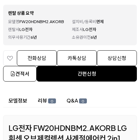
렌탈 상품 요약
모델명
FW20HDNBM2.AKORB
설치비/등록비
면제
렌탈사
LG전자
제조사
LG전자
의무사용기간
6년
소유권이전
6년
전화상담
카톡상담
상담신청
견적서
간편신청
상세 정보
모델정보
리뷰
Q&A
0
0
LG전자 FW20HDNBM2.AKORB LG
휘센 오브제컬렉션 사계절에어컨 2in1