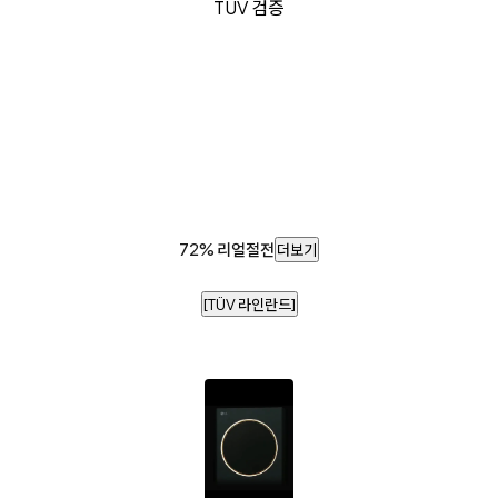
TÜV 검증
72% 리얼절전
더보기
[TÜV 라인란드]