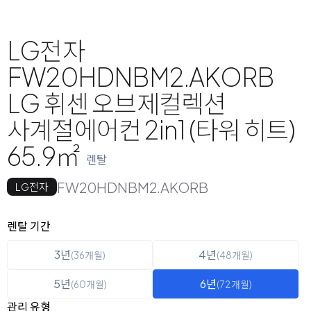
LG전자
FW20HDNBM2.AKORB
LG 휘센 오브제컬렉션
사계절에어컨 2in1 (타워 히트)
65.9㎡
렌탈
FW20HDNBM2.AKORB
LG전자
옵션 선택
렌탈 선택
렌탈 기간
3년
4년
(36개월)
(48개월)
5년
6년
(60개월)
(72개월)
관리 유형