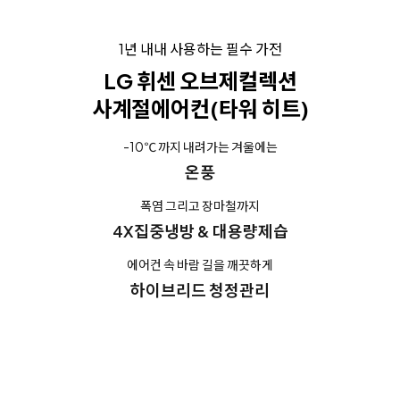
1년 내내 사용하는 필수 가전
LG 휘센 오브제컬렉션
사계절에어컨(타워 히트)
-10℃ 까지 내려가는 겨울에는
온풍
폭염 그리고 장마철까지
4X집중냉방 & 대용량제습
에어컨 속 바람 길을 깨끗하게
하이브리드 청정관리