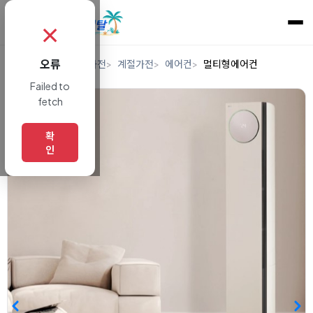
✗
오류
홈
렌탈
디지털/가전
계절가전
에어컨
멀티형에어컨
Failed to
fetch
확
인