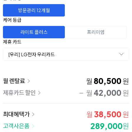
방문관리 12개월
케어 등급
라이트 플러스
프리미엄
제휴 카드
[우리] LG전자 우리카드
이용 요금
80,500
월
원
월 렌탈료
42,000
월
원
제휴카드 할인
38,500
월
원
최대혜택가
289,000
원
고객사은품