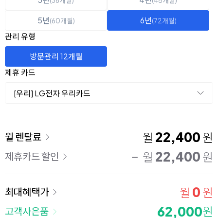
(36개월)
(48개월)
5년
6년
(60개월)
(72개월)
관리 유형
방문관리 12개월
제휴 카드
[우리] LG전자 우리카드
이용 요금
22,400
월
원
월 렌탈료
22,400
월
원
제휴카드 할인
0
월
원
최대혜택가
62,000
원
고객사은품