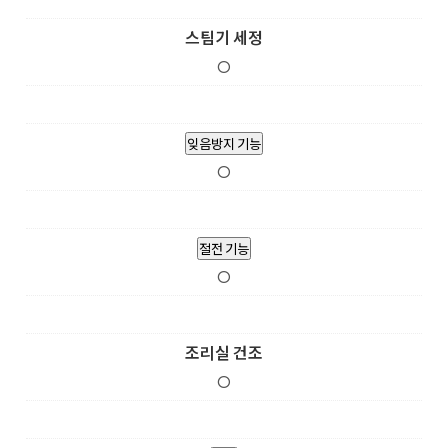
스팀기 세정
O
잊음방지 기능
O
절전 기능
O
조리실 건조
O