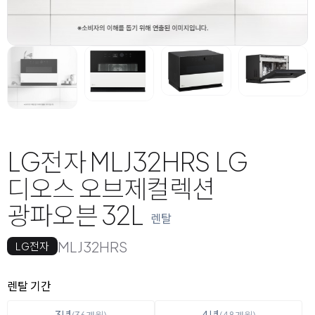
LG전자 MLJ32HRS LG
디오스 오브제컬렉션
광파오븐 32L
렌탈
MLJ32HRS
LG전자
옵션 선택
렌탈 선택
렌탈 기간
3년
4년