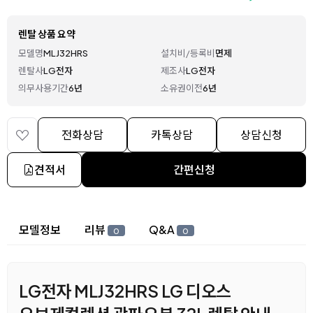
렌탈 상품 요약
모델명
MLJ32HRS
설치비/등록비
면제
렌탈사
LG전자
제조사
LG전자
의무사용기간
6년
소유권이전
6년
전화상담
카톡상담
상담신청
견적서
간편신청
상세 정보
모델정보
리뷰
Q&A
0
0
LG전자 MLJ32HRS LG 디오스