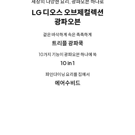
세상의 다양한 요리, 광파오븐 하나로
LG 디오스 오브제컬렉션
광파오븐
겉은 바삭하게 속은 촉촉하게
트리플 광파쿡
10가지 기능이 광파오븐 하나에 쏙
10 in 1
파인다이닝 요리를 집에서
에어수비드