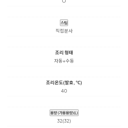
O
스팀
직접분사
조리 형태
자동+수동
조리온도(발효, ℃)
40
용량 (가용용량)(L)
32(32)