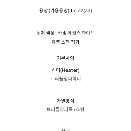
용량 (가용용량)(L) : 32(32)
도어 색상 : 카밍 에센스 화이트
제품 스펙 접기
기본사양
히터(Heater)
트리플광파히터
가열방식
트리플광파쿡+스팀