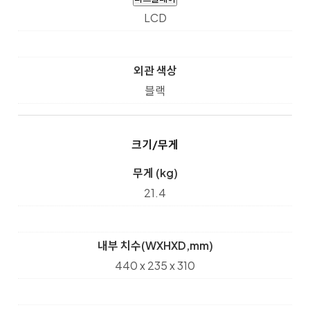
LCD
외관 색상
블랙
크기/무게
무게 (kg)
21.4
내부 치수(WXHXD,mm)
440 x 235 x 310