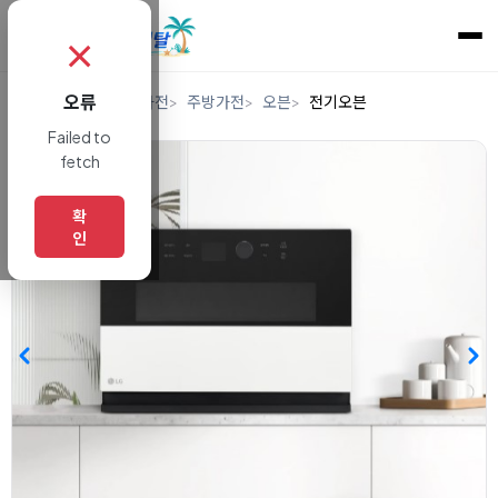
✗
오류
홈
렌탈
디지털/가전
주방가전
오븐
전기오븐
Failed to
fetch
확
인