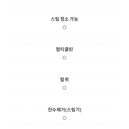
스팀 청소 가능
O
멀티클린
O
탈취
O
잔수제거(스팀기)
O