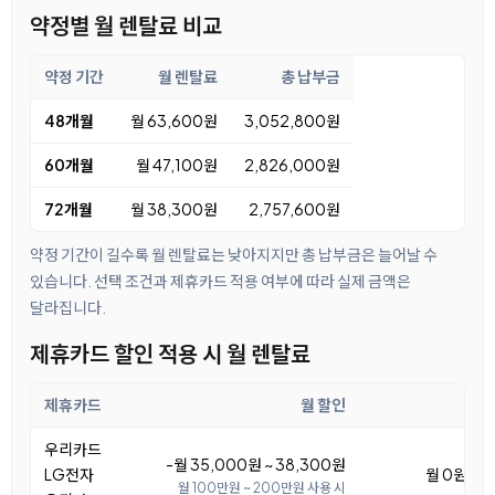
약정별 월 렌탈료 비교
약정 기간
월 렌탈료
총 납부금
48개월
월 63,600원
3,052,800원
60개월
월 47,100원
2,826,000원
72개월
월 38,300원
2,757,600원
약정 기간이 길수록 월 렌탈료는 낮아지지만 총 납부금은 늘어날 수
있습니다. 선택 조건과 제휴카드 적용 여부에 따라 실제 금액은
달라집니다.
제휴카드 할인 적용 시 월 렌탈료
제휴카드
월 할인
월
우리카드
-월 35,000원 ~ 38,300원
LG전자
월 0원 ~ 
월 100만원 ~ 200만원 사용 시