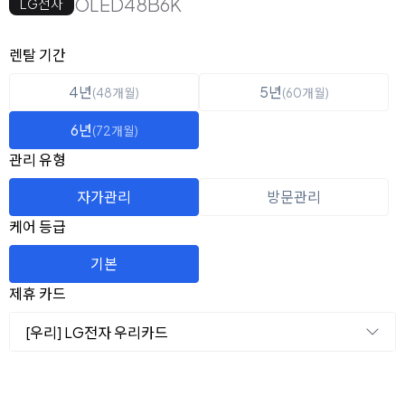
OLED48B6K
LG전자
옵션 선택
렌탈 선택
렌탈 기간
4년
5년
(48개월)
(60개월)
6년
(72개월)
관리 유형
자가관리
방문관리
케어 등급
기본
제휴 카드
[우리] LG전자 우리카드