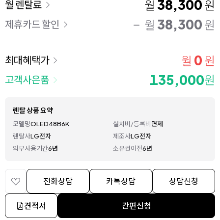
이용 요금
38,300
월
원
월 렌탈료
38,300
월
원
제휴카드 할인
0
월
원
최대혜택가
135,000
원
고객사은품
렌탈 상품 요약
모델명
OLED48B6K
설치비/등록비
면제
렌탈사
LG전자
제조사
LG전자
의무사용기간
6년
소유권이전
6년
전화상담
카톡상담
상담신청
견적서
간편신청