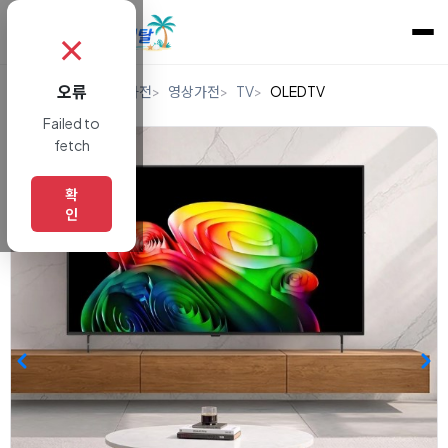
✗
오류
홈
렌탈
디지털/가전
영상가전
TV
OLEDTV
Failed to
fetch
확
인