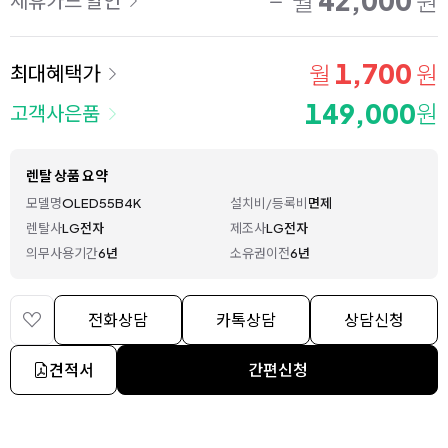
월
원
1,700
월
원
최대혜택가
149,000
원
고객사은품
렌탈 상품 요약
모델명
OLED55B4K
설치비/등록비
면제
렌탈사
LG전자
제조사
LG전자
의무사용기간
6년
소유권이전
6년
전화상담
카톡상담
상담신청
견적서
간편신청