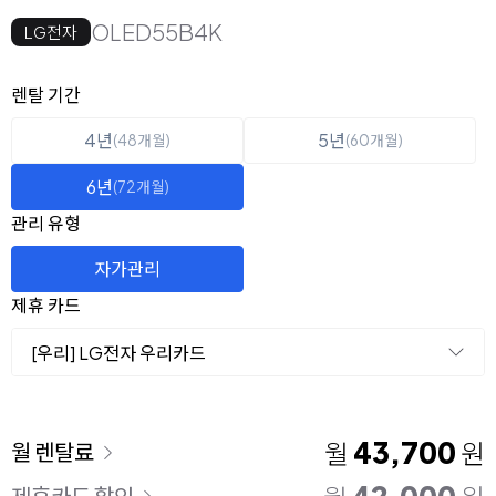
OLED55B4K
LG전자
옵션 선택
렌탈 선택
렌탈 기간
4년
5년
(48개월)
(60개월)
6년
(72개월)
관리 유형
자가관리
제휴 카드
[우리] LG전자 우리카드
이용 요금
43,700
월
원
월 렌탈료
42,000
제휴카드 할인