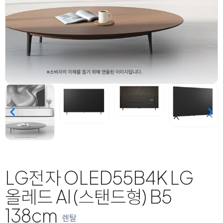
LG전자 OLED55B4K LG
올레드 AI (스탠드형) B5
138cm
렌탈