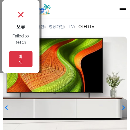
✗
오류
홈
렌탈
디지털/가전
영상가전
TV
OLEDTV
Failed to
fetch
확
인