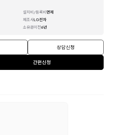
설치비/등록비
면제
제조사
LG전자
소유권이전
6년
상담신청
간편신청