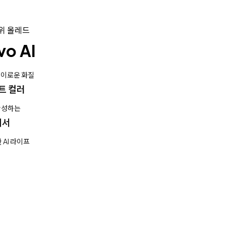
1위 올레드
o AI
경이로운 화질
트 컬러
완성하는
세서
 AI 라이프