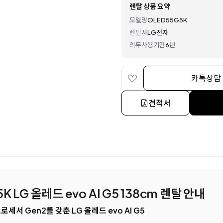
렌탈 상품 요약
모델명
OLED55G5K
렌탈사
LG전자
의무사용기간
6년
카톡상담
견적서
 LG 올레드 evo AI G5 138cm 렌탈 안내
 프로세서 Gen2를 갖춘 LG 올레드 evo AI G5