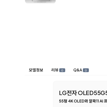
상세 정보
모델정보
리뷰
Q&A
0
0
LG전자 OLED55G5K
55형 4K OLED와 알파11 AI