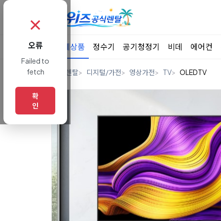
✗
오류
전체상품
정수기
공기청정기
비데
에어컨
Failed to
fetch
홈
렌탈
디지털/가전
영상가전
TV
OLEDTV
확
인