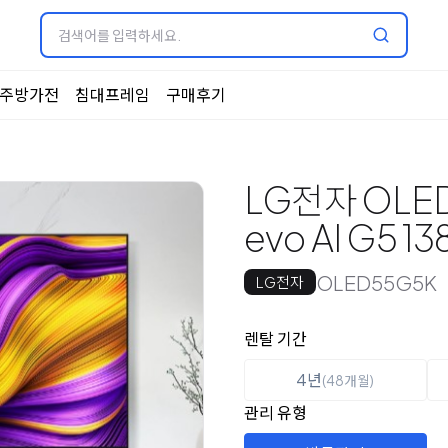
주방가전
침대프레임
구매후기
LG전자 OLE
evo AI G5 1
OLED55G5K
LG전자
옵션 선택
렌탈 선택
렌탈 기간
4년
(48개월)
관리 유형