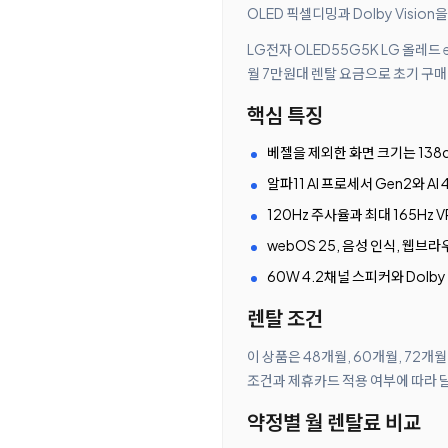
OLED 픽셀디밍과 Dolby Visio
LG전자 OLED55G5K LG 올레드
월 7만원대 렌탈 요금으로 초기 구매
핵심 특징
베젤을 제외한 화면 크기는 138c
알파11 AI 프로세서 Gen2와 A
120Hz 주사율과 최대 165Hz VR
webOS 25, 음성 인식, 웹브라우저
60W 4.2채널 스피커와 Dolby 
렌탈 조건
이 상품은 48개월, 60개월, 72개
조건과 제휴카드 적용 여부에 따라 
약정별 월 렌탈료 비교