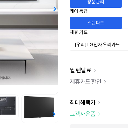
방문관리
케어 등급
스탠다드
제휴 카드
[우리] LG전자 우리카드
이용 요금
월 렌탈료
제휴카드 할인
최대혜택가
고객사은품