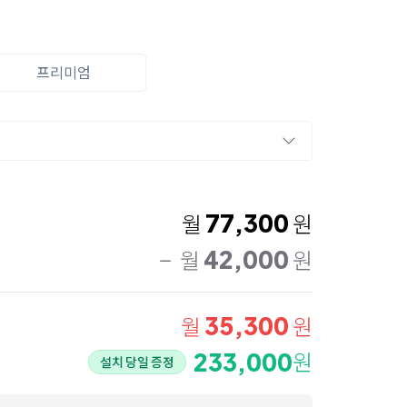
프리미엄
77,300
월
원
42,000
월
원
35,300
월
원
233,000
원
설치 당일 증정