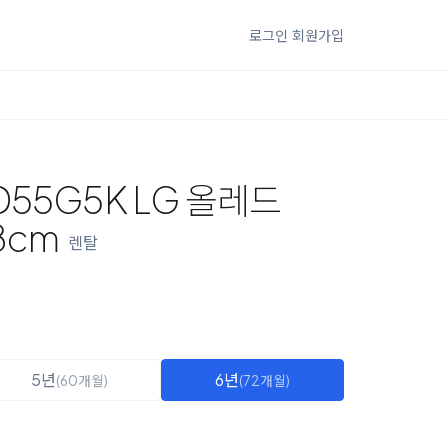
로그인
회원가입
D55G5K LG 올레드
38cm
렌탈
5년
6년
(60개월)
(72개월)