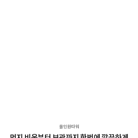
올인원타워
먼지 비움부터 보관까지 한번에 깔끔하게