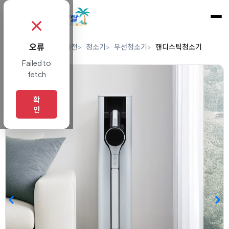
✗
오류
홈
렌탈
디지털/가전
청소기
무선청소기
핸디스틱청소기
Failed to
fetch
확
인