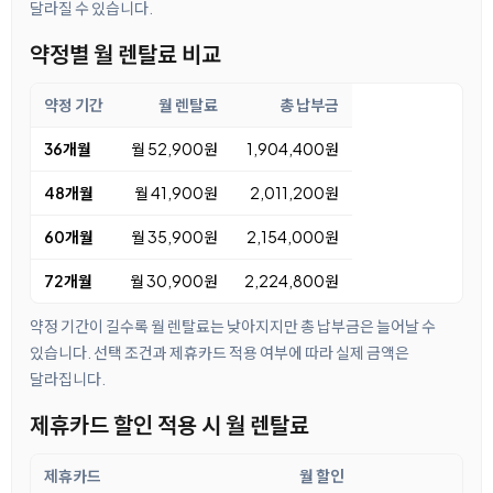
달라질 수 있습니다.
약정별 월 렌탈료 비교
약정 기간
월 렌탈료
총 납부금
36개월
월 52,900원
1,904,400원
48개월
월 41,900원
2,011,200원
60개월
월 35,900원
2,154,000원
72개월
월 30,900원
2,224,800원
약정 기간이 길수록 월 렌탈료는 낮아지지만 총 납부금은 늘어날 수
있습니다. 선택 조건과 제휴카드 적용 여부에 따라 실제 금액은
달라집니다.
제휴카드 할인 적용 시 월 렌탈료
제휴카드
월 할인
월