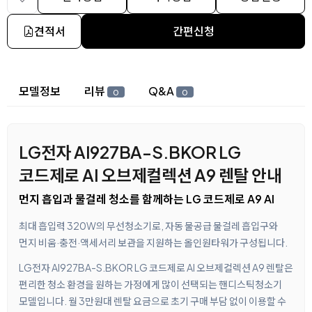
견적서
간편신청
상세 정보
모델정보
리뷰
Q&A
0
0
LG전자 AI927BA-S.BKOR LG
코드제로 AI 오브제컬렉션 A9 렌탈 안내
먼지 흡입과 물걸레 청소를 함께하는 LG 코드제로 A9 AI
최대 흡입력 320W의 무선청소기로, 자동 물공급 물걸레 흡입구와
먼지 비움·충전·액세서리 보관을 지원하는 올인원타워가 구성됩니다.
LG전자 AI927BA-S.BKOR LG 코드제로 AI 오브제컬렉션 A9 렌탈은
편리한 청소 환경을 원하는 가정에게 많이 선택되는 핸디스틱청소기
모델입니다. 월 3만원대 렌탈 요금으로 초기 구매 부담 없이 이용할 수