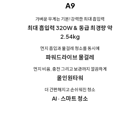
A9
가벼운 무게는 기본! 강력한 최대 흡입력
최대 흡입력 320W & 동급 최경량 약
2.54kg
먼지 흡입과 물걸레 청소를 동시에
파워드라이브 물걸레
먼지 비움, 충전 그리고 보관까지 깔끔하게
올인원타워
더 간편해지고 손쉬워진 청소
AI · 스마트 청소