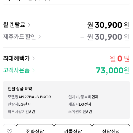
이용 요금
30,900
월
원
월 렌탈료
30,900
월
원
제휴카드 할인
0
월
원
최대혜택가
73,000
원
고객사은품
렌탈 상품 요약
모델명
AI927BA-S.BKOR
설치비/등록비
면제
렌탈사
LG전자
제조사
LG전자
의무사용기간
6년
소유권이전
6년
전화상담
카톡상담
상담신청