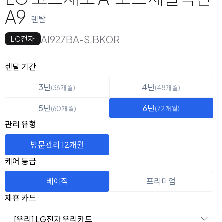
A9
렌탈
AI927BA-S.BKOR
LG전자
옵션 선택
렌탈 선택
렌탈 기간
3년
4년
(36개월)
(48개월)
5년
6년
(60개월)
(72개월)
관리 유형
방문관리 12개월
케어 등급
베이직
프리미엄
제휴 카드
[우리] LG전자 우리카드