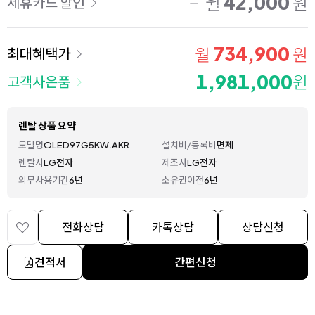
42,000
월
원
제휴카드 할인
734,900
월
원
최대혜택가
1,981,000
원
고객사은품
렌탈 상품 요약
모델명
OLED97G5KW.AKR
설치비/등록비
면제
렌탈사
LG전자
제조사
LG전자
의무사용기간
6년
소유권이전
6년
전화상담
카톡상담
상담신청
견적서
간편신청