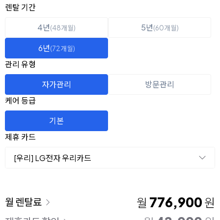
옵션 선택
렌탈 선택
렌탈 기간
4년
5년
(48개월)
(60개월)
6년
(72개월)
관리 유형
자가관리
방문관리
케어 등급
기본
제휴 카드
[우리] LG전자 우리카드
이용 요금
776,900
월
원
월 렌탈료