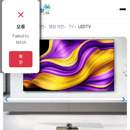
✗
오류
홈
렌탈
디지털/가전
영상가전
TV
LEDTV
Failed to
fetch
확
인