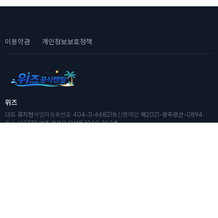
이용약관
개인정보보호정책
위즈
대표
류지현
사업자등록번호
404-11-66821
통신판매업
제2021-광주광산-0894
주소
(62371) 광주 광산구 우산동 1060-10 2층
이메일
wwizkr@gmail.com
전화
1666-2182
1666-2182
평일: 09:00 ~ 18:00
토요일/일요일/공휴일 휴무
© 2026 위즈공식렌탈. All Rights Reserved.