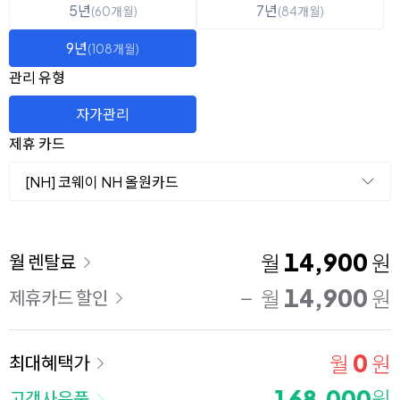
5년
7년
(60개월)
(84개월)
9년
(108개월)
관리 유형
자가관리
제휴 카드
[NH] 코웨이 NH 올원카드
이용 요금
14,900
월
원
월 렌탈료
14,900
월
원
제휴카드 할인
0
월
원
최대혜택가
168,000
원
고객사은품