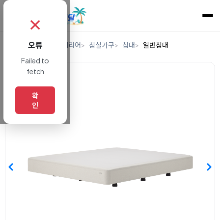
✗
오류
홈
렌탈
가구/인테리어
침실가구
침대
일반침대
Failed to
fetch
확
인