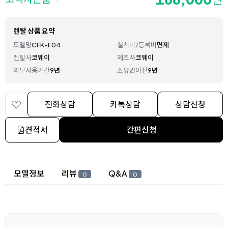
렌탈 상품 요약
모델명
CFK-F04
설치비/등록비
면제
렌탈사
코웨이
제조사
코웨이
의무사용기간
9년
소유권이전
9년
전화상담
카톡상담
상담신청
견적서
간편신청
상세 정보
모델정보
리뷰
Q&A
0
0