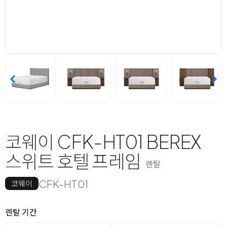
코웨이 CFK-HT01 BEREX
스위트 호텔 프레임
렌탈
CFK-HT01
코웨이
옵션 선택
렌탈 선택
렌탈 기간