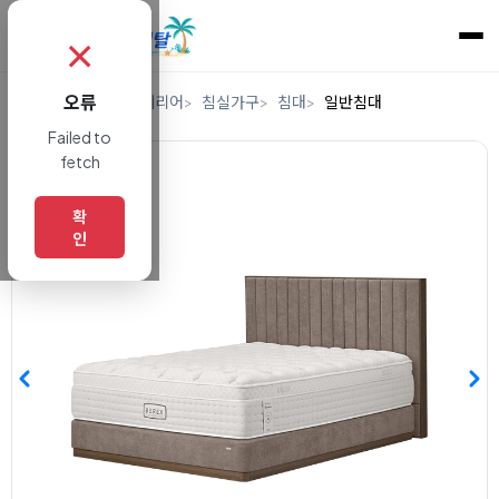
✗
오류
홈
렌탈
가구/인테리어
침실가구
침대
일반침대
Failed to
fetch
확
인