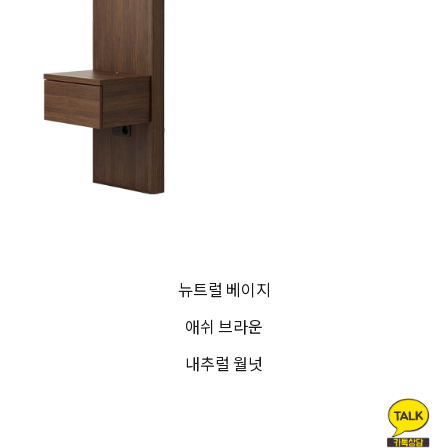
뉴트럴 베이지
애쉬 브라운
내추럴 월넛