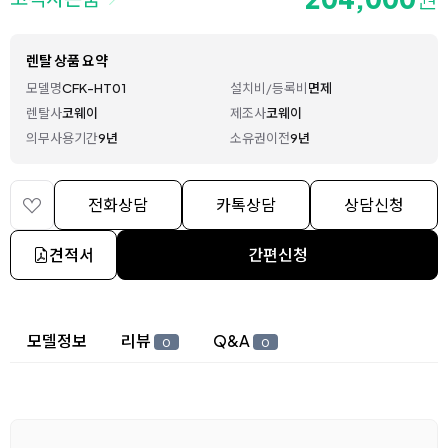
렌탈 상품 요약
모델명
CFK-HT01
설치비/등록비
면제
렌탈사
코웨이
제조사
코웨이
의무사용기간
9년
소유권이전
9년
전화상담
카톡상담
상담신청
견적서
간편신청
상세 정보
모델정보
리뷰
Q&A
0
0