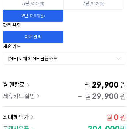
5년
7년
(60개월)
(84개월)
9년
(108개월)
관리 유형
자가관리
제휴 카드
[NH] 코웨이 NH 올원카드
이용 요금
29,900
월
원
월 렌탈료
29,900
월
원
제휴카드 할인
0
월
원
최대혜택가
204,000
원
고객사은품