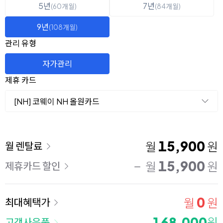
5년
7년
(60개월)
(84개월)
9년
(108개월)
관리 유형
자가관리
제휴 카드
[NH] 코웨이 NH 올원카드
이용 요금
15,900
월
원
월 렌탈료
15,900
월
원
제휴카드 할인
0
월
원
최대혜택가
168,000
원
고객사은품