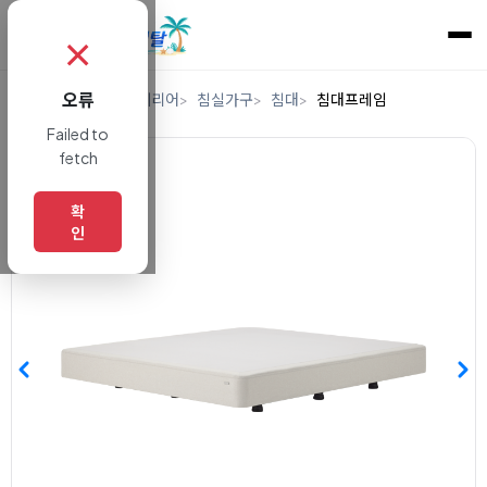
✗
오류
홈
렌탈
가구/인테리어
침실가구
침대
침대프레임
Failed to
fetch
확
인