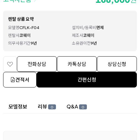
렌탈 상품 요약
모델명
CFLK-F04
설치비/등록비
면제
렌탈사
코웨이
제조사
코웨이
의무사용기간
9년
소유권이전
9년
전화상담
카톡상담
상담신청
견적서
간편신청
상세 정보
모델정보
리뷰
Q&A
0
0