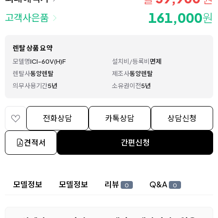
161,000
원
고객사은품
렌탈 상품 요약
모델명
ICI-60V(H)F
설치비/등록비
면제
렌탈사
동양렌탈
제조사
동양렌탈
의무사용기간
5년
소유권이전
5년
전화상담
카톡상담
상담신청
견적서
간편신청
상세 정보
모델정보
모델정보
리뷰
Q&A
0
0