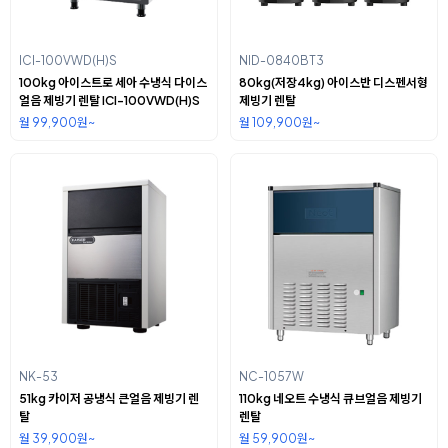
ICI-100VWD(H)S
NID-0840BT3
100kg 아이스트로 세아 수냉식 다이스
80kg(저장4kg) 아이스반 디스펜서형
얼음 제빙기 렌탈 ICI-100VWD(H)S
제빙기 렌탈
월 99,900원~
월 109,900원~
NK-53
NC-1057W
51kg 카이저 공냉식 큰얼음 제빙기 렌
110kg 네오트 수냉식 큐브얼음 제빙기
탈
렌탈
월 39,900원~
월 59,900원~