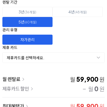
옵션 선택
렌탈 선택
렌탈 기간
3년
4년
(36개월)
(48개월)
5년
(60개월)
관리 유형
자가관리
제휴 카드
제휴카드를 선택하세요.
이용 요금
59,900
월
원
월 렌탈료
0
월
원
제휴카드 할인
59,900
월
원
최대혜택가