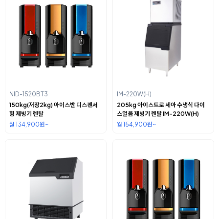
NID-1520BT3
IM-220W(H)
150kg(저장2kg) 아이스반 디스펜서
205kg 아이스트로 세아 수냉식 다이
형 제빙기 렌탈
스얼음 제빙기 렌탈 IM-220W(H)
월 134,900원~
월 154,900원~