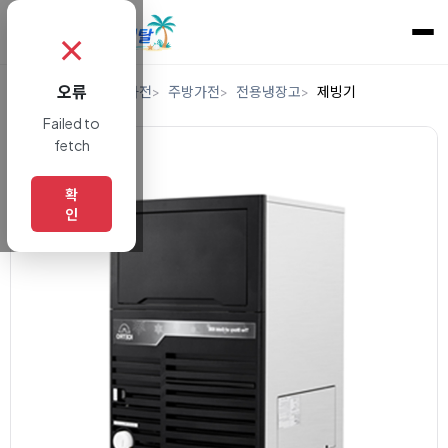
✗
오류
홈
렌탈
디지털/가전
주방가전
전용냉장고
제빙기
Failed to
fetch
확
인