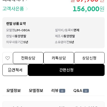
156,000
원
고객사은품
렌탈 상품 요약
모델명
LIM-080A
설치비/등록비
면제
렌탈사
동양렌탈
제조사
동양렌탈
의무사용기간
5년
소유권이전
5년
전화상담
카톡상담
상담신청
견적서
간편신청
상세 정보
모델정보
모델정보
리뷰
Q&A
0
0