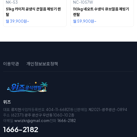
NK-53
NC-1057W
51kg 카이저 공냉식 큰얼음 제빙기 렌
110kg 네오트 수냉식 큐브얼음 제빙기
탈
렌탈
월 39,900원~
월 59,900원~
이용약관
개인정보보호정책
위즈
대표
류지현
사업자등록번호
404-11-66821
통신판매업
제2021-광주광산-0894
주소
(62371) 광주 광산구 우산동 1060-10 2층
이메일
wwizkr@gmail.com
전화
1666-2182
1666-2182