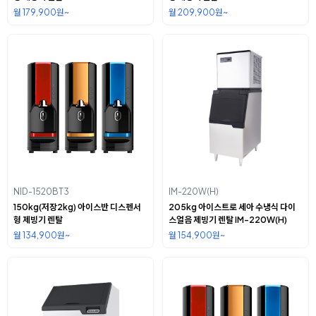
월 179,900원~
월 209,900원~
NID-1520BT3
IM-220W(H)
150kg(저장2kg) 아이스반 디스펜서
205kg 아이스트로 세아 수냉식 다이
형 제빙기 렌탈
스얼음 제빙기 렌탈 IM-220W(H)
월 134,900원~
월 154,900원~