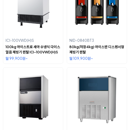
ICI-100VWD(H)S
NID-0840BT3
100kg 아이스트로 세아 수냉식 다이스
80kg(저장4kg) 아이스반 디스펜서형
얼음 제빙기 렌탈 ICI-100VWD(H)S
제빙기 렌탈
월 99,900원~
월 109,900원~