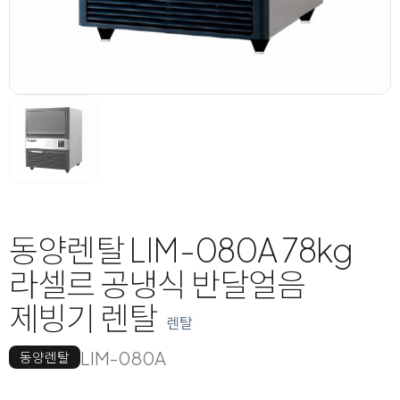
동양렌탈 LIM-080A 78kg
라셀르 공냉식 반달얼음
제빙기 렌탈
렌탈
LIM-080A
동양렌탈