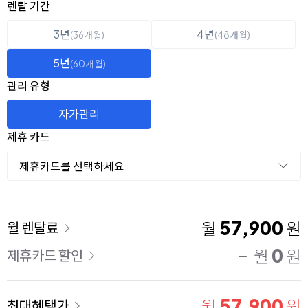
옵션 선택
렌탈 선택
렌탈 기간
3년
4년
(36개월)
(48개월)
5년
(60개월)
관리 유형
자가관리
제휴 카드
제휴카드를 선택하세요.
이용 요금
57,900
월
원
월 렌탈료
0
월
원
제휴카드 할인
57,900
월
원
최대혜택가