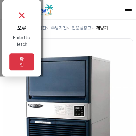
✗
오류
홈
렌탈
디지털/가전
주방가전
전용냉장고
제빙기
Failed to
fetch
확
인