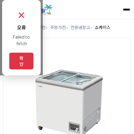
✗
오류
홈
렌탈
디지털/가전
주방가전
전용냉장고
쇼케이스
Failed to
fetch
확
인