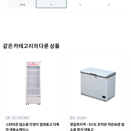
같은 카테고리의 다른 상품
SR-SC41GWC
BD-206H
스타리온 업소용 간냉식 컵냉동고 다목
정일프리져 -50도 초저온 저온보관 업
적 냉동쇼케이스
소용 참치 냉동고