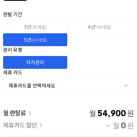
옵션 선택
렌탈 선택
렌탈 기간
3년
4년
(36개월)
(48개월)
5년
(60개월)
관리 유형
자가관리
제휴 카드
제휴카드를 선택하세요.
이용 요금
54,900
월
원
월 렌탈료
0
월
원
제휴카드 할인