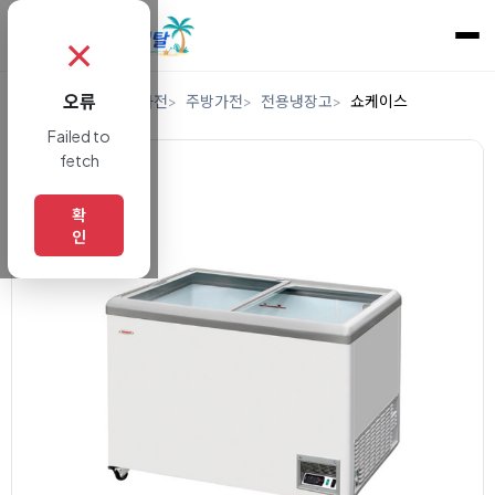
✗
오류
홈
렌탈
디지털/가전
주방가전
전용냉장고
쇼케이스
Failed to
fetch
확
인