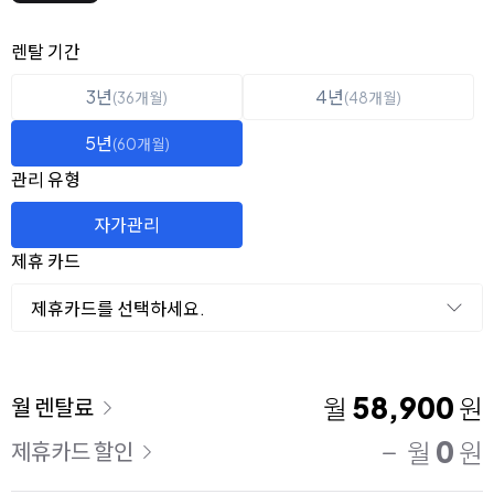
옵션 선택
렌탈 선택
렌탈 기간
3년
4년
(36개월)
(48개월)
5년
(60개월)
관리 유형
자가관리
제휴 카드
제휴카드를 선택하세요.
이용 요금
58,900
월
원
월 렌탈료
0
월
원
제휴카드 할인