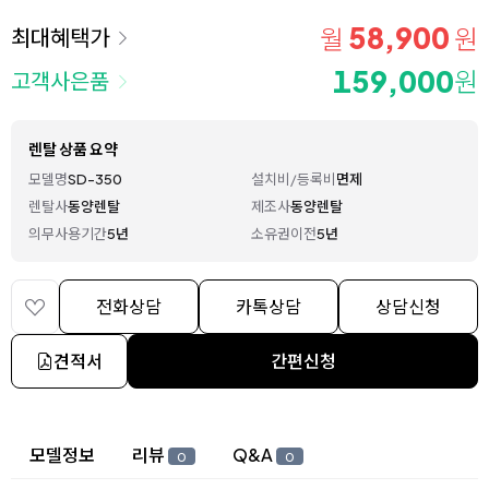
58,900
월
원
최대혜택가
159,000
원
고객사은품
렌탈 상품 요약
모델명
SD-350
설치비/등록비
면제
렌탈사
동양렌탈
제조사
동양렌탈
의무사용기간
5년
소유권이전
5년
전화상담
카톡상담
상담신청
견적서
간편신청
상세 정보
모델정보
리뷰
Q&A
0
0