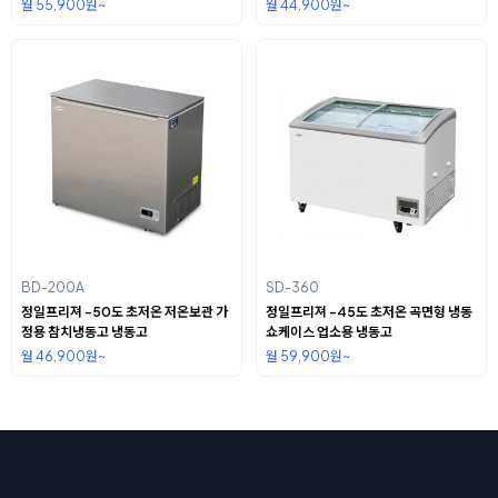
월 55,900원~
월 44,900원~
BD-200A
SD-360
정일프리져 -50도 초저온 저온보관 가
정일프리져 -45도 초저온 곡면형 냉동
정용 참치냉동고 냉동고
쇼케이스 업소용 냉동고
월 46,900원~
월 59,900원~