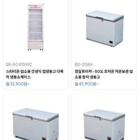
SR-SC41GWC
BD-206H
스타리온 업소용 간냉식 컵냉동고 다목
정일프리져 -50도 초저온 저온보관 업
적 냉동쇼케이스
소용 참치 냉동고
월 32,900원~
월 45,900원~