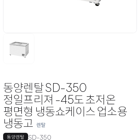
동양렌탈 SD-350
정일프리져 -45도 초저온
평면형 냉동쇼케이스 업소용
냉동고
렌탈
SD-350
동양렌탈