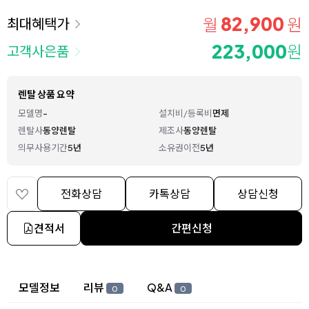
82,900
월
원
최대혜택가
223,000
원
고객사은품
렌탈 상품 요약
모델명
-
설치비/등록비
면제
렌탈사
동양렌탈
제조사
동양렌탈
의무사용기간
5년
소유권이전
5년
전화상담
카톡상담
상담신청
견적서
간편신청
상세 정보
모델정보
리뷰
Q&A
0
0