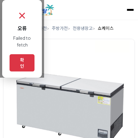
✗
오류
홈
렌탈
디지털/가전
주방가전
전용냉장고
쇼케이스
Failed to
fetch
확
인