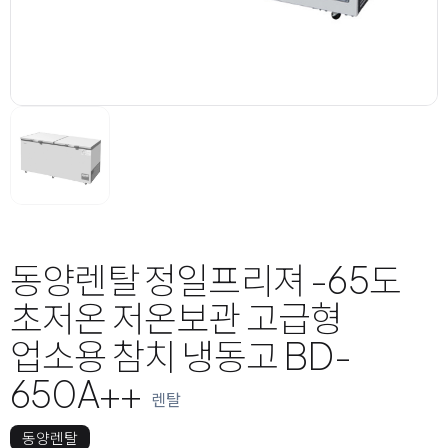
동양렌탈 정일프리져 -65도
초저온 저온보관 고급형
업소용 참치 냉동고 BD-
650A++
렌탈
동양렌탈