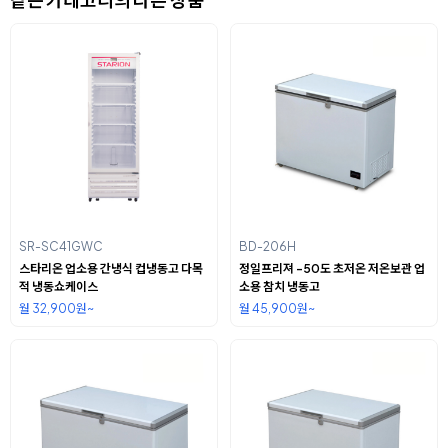
SR-SC41GWC
BD-206H
스타리온 업소용 간냉식 컵냉동고 다목
정일프리져 -50도 초저온 저온보관 업
적 냉동쇼케이스
소용 참치 냉동고
월 32,900원~
월 45,900원~