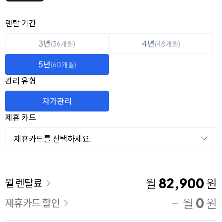
옵션 선택
렌탈 선택
렌탈 기간
3년
4년
(36개월)
(48개월)
5년
(60개월)
관리 유형
자가관리
제휴 카드
제휴카드를 선택하세요.
이용 요금
82,900
월
원
월 렌탈료
0
월
원
제휴카드 할인