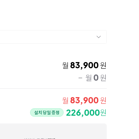
83,900
월
원
0
월
원
83,900
월
원
226,000
원
설치 당일 증정