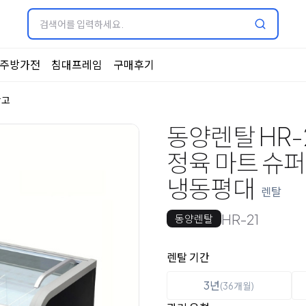
주방가전
침대프레임
구매후기
장고
동양렌탈 HR-
정육 마트 슈퍼
냉동평대
렌탈
HR-21
동양렌탈
옵션 선택
렌탈 선택
렌탈 기간
3년
(36개월)