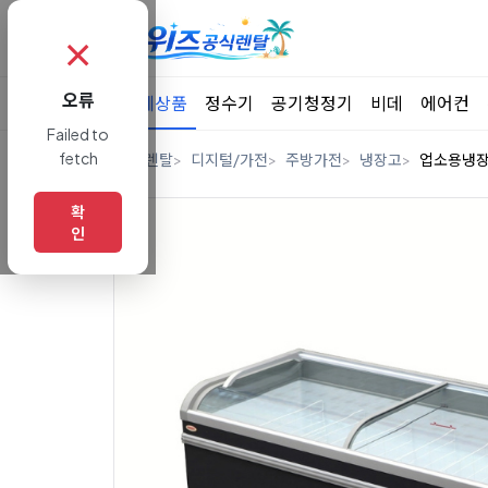
✗
오류
전체상품
정수기
공기청정기
비데
에어컨
Failed to
fetch
홈
렌탈
디지털/가전
주방가전
냉장고
업소용냉
확
인