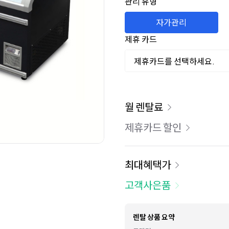
관리 유형
자가관리
제휴 카드
제휴카드를 선택하세요.
이용 요금
월 렌탈료
제휴카드 할인
최대혜택가
고객사은품
렌탈 상품 요약