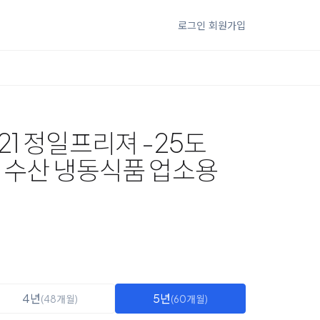
로그인
회원가입
21 정일프리져 -25도
 수산 냉동식품 업소용
4년
5년
(48개월)
(60개월)