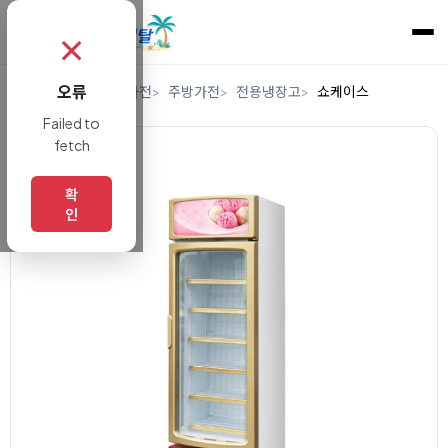
✗
오류
홈
렌탈
디지털/가전
주방가전
전용냉장고
쇼케이스
Failed to
fetch
확
인