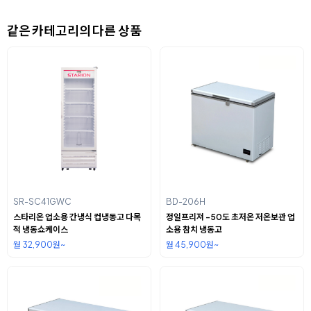
같은 카테고리의 다른 상품
SR-SC41GWC
BD-206H
스타리온 업소용 간냉식 컵냉동고 다목
정일프리져 -50도 초저온 저온보관 업
적 냉동쇼케이스
소용 참치 냉동고
월 32,900원~
월 45,900원~