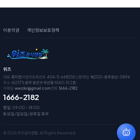
이용약관
개인정보보호정책
위즈
대표
류지현
사업자등록번호
404-11-66821
통신판매업
제2021-광주광산-0894
주소
(62371) 광주 광산구 우산동 1060-10 2층
이메일
wwizkr@gmail.com
전화
1666-2182
1666-2182
평일: 09:00 ~ 18:00
토요일/일요일/공휴일 휴무
© 2026 위즈공식렌탈. All Rights Reserved.