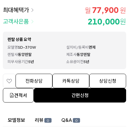
77,900
월
원
최대혜택가
210,000
원
고객사은품
렌탈 상품 요약
모델명
SD-370W
설치비/등록비
면제
렌탈사
동양렌탈
제조사
동양렌탈
의무사용기간
5년
소유권이전
5년
전화상담
카톡상담
상담신청
견적서
간편신청
상세 정보
모델정보
리뷰
Q&A
0
0