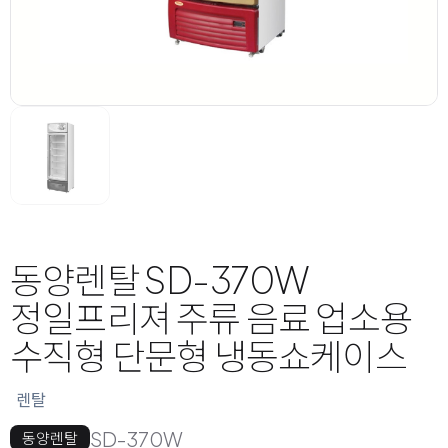
동양렌탈 SD-370W
정일프리져 주류 음료 업소용
수직형 단문형 냉동쇼케이스
렌탈
SD-370W
동양렌탈