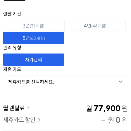
옵션 선택
렌탈 선택
렌탈 기간
3년
4년
(36개월)
(48개월)
5년
(60개월)
관리 유형
자가관리
제휴 카드
제휴카드를 선택하세요.
이용 요금
77,900
월
원
월 렌탈료
0
월
원
제휴카드 할인