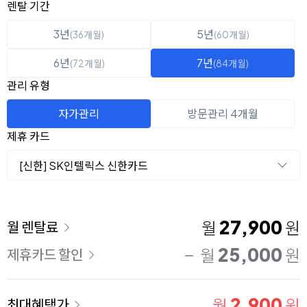
옵션 선택
렌탈 선택
렌탈 기간
3년
5년
(36개월)
(60개월)
6년
7년
(72개월)
(84개월)
관리 유형
자가관리
방문관리 4개월
제휴 카드
[신한] SK인텔릭스 신한카드
이용 요금
27,900
월
원
월 렌탈료
25,000
월
원
제휴카드 할인
2,900
월
원
최대혜택가