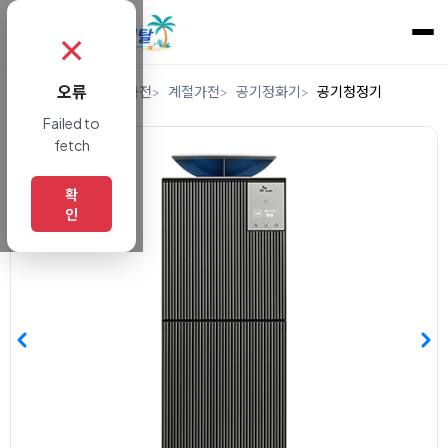
✗
오류
홈
렌탈
디지털/가전
계절가전
공기정화기
공기청정기
Failed to
fetch
확
인