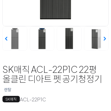
SK매직 ACL-22P1C 22평
올클린 디아트 펫 공기청정기
렌탈
ACL-22P1C
SK매직