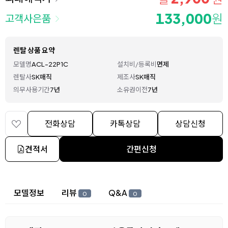
133,000
원
고객사은품
렌탈 상품 요약
모델명
ACL-22P1C
설치비/등록비
면제
렌탈사
SK매직
제조사
SK매직
의무사용기간
7년
소유권이전
7년
전화상담
카톡상담
상담신청
견적서
간편신청
상세 정보
모델정보
리뷰
Q&A
0
0