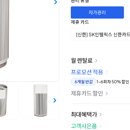
관리 유형
자가관리
제휴 카드
[신한] SK인텔릭스 신한카
이용 요금
월 렌탈료
프로모션 적용
6개월 반값
1~6회차 50% 할인
제휴카드 할인
최대혜택가
고객사은품