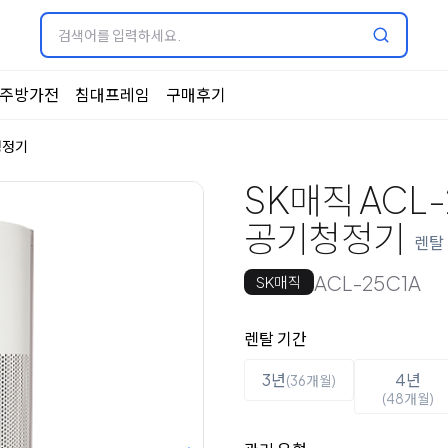
주방가전
침대프레임
구매후기
청정기
SK매직 ACL-
공기청정기
렌탈
ACL-25C1A
SK매직
옵션 선택
렌탈 선택
렌탈 기간
3년
4년
(36개월)
(48개월)