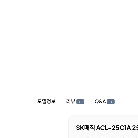
상세 정보
모델정보
리뷰
Q&A
0
0
SK매직 ACL-25C1A 