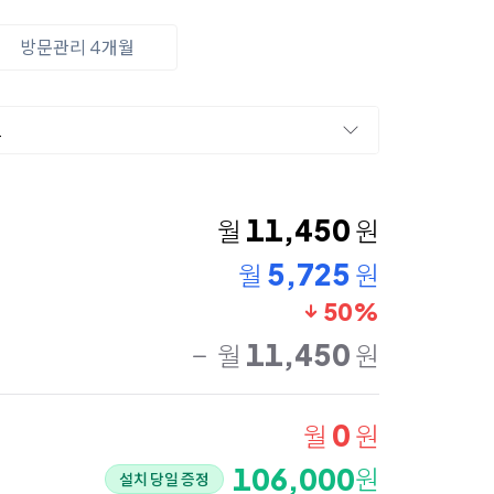
방문관리 4개월
드
11,450
월
원
5,725
월
원
50%
11,450
월
원
0
월
원
106,000
원
설치 당일 증정