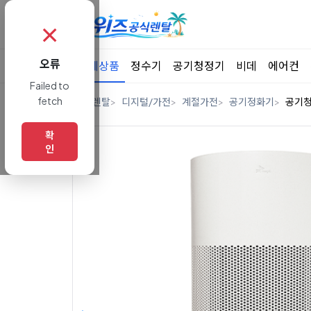
✗
오류
전체상품
정수기
공기청정기
비데
에어컨
Failed to
fetch
홈
렌탈
디지털/가전
계절가전
공기정화기
공기
확
인