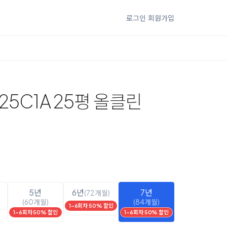
로그인
회원가입
25C1A 25평 올클린
5년
6년
7년
(72개월)
(60개월)
(84개월)
1~6회차 50% 할인
1~6회차 50% 할인
1~6회차 50% 할인