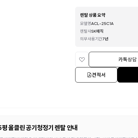
렌탈 상품 요약
모델명
ACL-25C1A
렌탈사
SK매직
의무사용기간
7년
카톡상담
견적서
25평 올클린 공기청정기 렌탈 안내