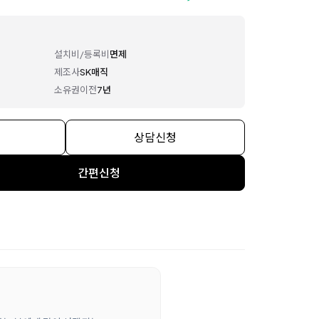
설치비/등록비
면제
제조사
SK매직
소유권이전
7년
상담신청
간편신청